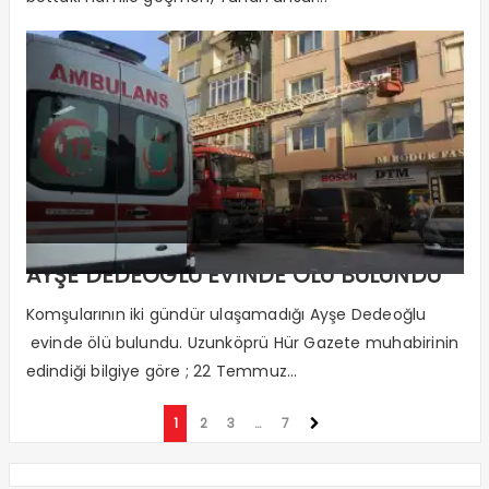
AYŞE DEDEOĞLU EVİNDE ÖLÜ BULUNDU
Komşularının iki gündür ulaşamadığı Ayşe Dedeoğlu
evinde ölü bulundu. Uzunköprü Hür Gazete muhabirinin
edindiği bilgiye göre ; 22 Temmuz...
1
2
3
…
7