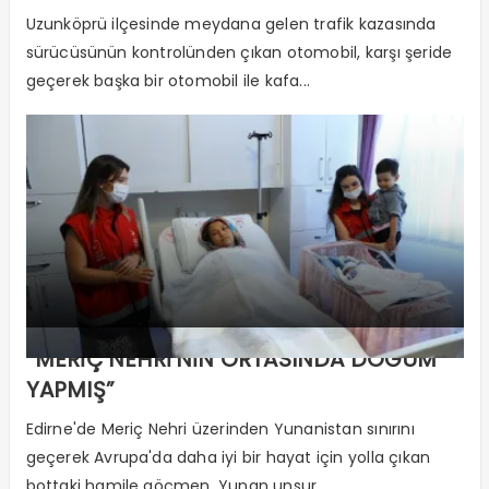
Uzunköprü ilçesinde meydana gelen trafik kazasında
sürücüsünün kontrolünden çıkan otomobil, karşı şeride
geçerek başka bir otomobil ile kafa...
“MERİÇ NEHRİ’NİN ORTASINDA DOĞUM
YAPMIŞ”
Edirne'de Meriç Nehri üzerinden Yunanistan sınırını
geçerek Avrupa'da daha iyi bir hayat için yolla çıkan
bottaki hamile göçmen, Yunan unsur...