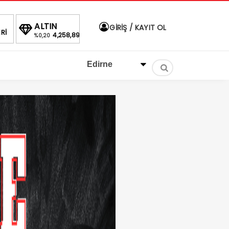
BIST
DOLAR
EURO
A
GİRİŞ / KAYIT OL
Rİ
258,89
1.430,07
40,0479
46,9674
1.66%
%
%
%