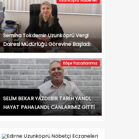
Uzunköprü Haberleri
Semiha Tokdemir Uzunköprü Vergi
Dairesi Müdürlüğü Görevine Başladı
Köşe Yazarlarımız
SELİM BEKAR YAZDI:BİR TARİH YANDI,
HAYAT PAHALANDI, CANLARIMIZ GİTTİ