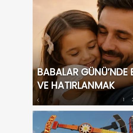
VGİ
ÇERKEZKÖY’DE YOLCU
1