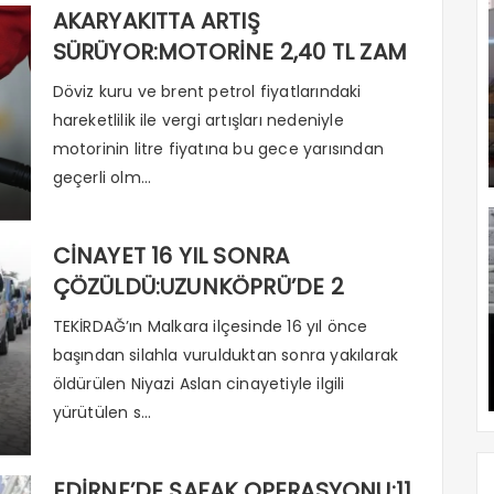
AKARYAKITTA ARTIŞ
SÜRÜYOR:MOTORİNE 2,40 TL ZAM
Döviz kuru ve brent petrol fiyatlarındaki
hareketlilik ile vergi artışları nedeniyle
motorinin litre fiyatına bu gece yarısından
geçerli olm...
CİNAYET 16 YIL SONRA
ÇÖZÜLDÜ:UZUNKÖPRÜ’DE 2
TUTUKLAMA
TEKİRDAĞ’ın Malkara ilçesinde 16 yıl önce
başından silahla vurulduktan sonra yakılarak
öldürülen Niyazi Aslan cinayetiyle ilgili
yürütülen s...
EDİRNE’DE ŞAFAK OPERASYONU:11