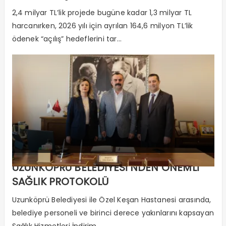
2,4 milyar TL’lik projede bugüne kadar 1,3 milyar TL
harcanırken, 2026 yılı için ayrılan 164,6 milyon TL’lik
ödenek “açılış” hedeflerini tar...
UZUNKÖPRÜ BELEDİYESİ’NDEN ÖNEMLİ
SAĞLIK PROTOKOLÜ
Uzunköprü Belediyesi ile Özel Keşan Hastanesi arasında,
belediye personeli ve birinci derece yakınlarını kapsayan
Sağlık Hizmetleri İndirim ...