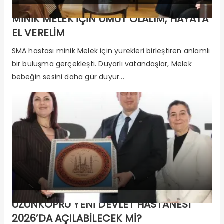
MİNİK MELEK İÇİN UMUT OLALIM, HAYATA
EL VERELİM
SMA hastası minik Melek için yürekleri birleştiren anlamlı
bir buluşma gerçekleşti. Duyarlı vatandaşlar, Melek
bebeğin sesini daha gür duyur...
UZUNKÖPRÜ YENİ DEVLET HASTANESİ
2026’DA AÇILABİLECEK Mİ?