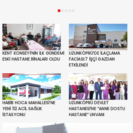
KENT KONSEYİ’NİN İLK GÜNDEMİ
UZUNKÖPRÜ’DE İLAÇLAMA
ESKİ HASTANE BİNALARI OLDU
FACİASI:7 İŞÇİ GAZDAN
ETKİLENDİ
HABİB HOCA MAHALLESİ’NE
UZUNKÖPRÜ DEVLET
YENİ 112 ACİL SAĞLIK
HASTANESİ’NE “ANNE DOSTU
İSTASYONU
HASTANE” UNVANI