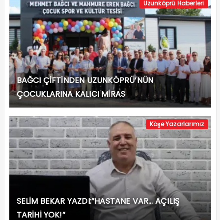
Uzunköprü Haberleri
BAĞCI ÇİFTİNDEN UZUNKÖPRÜ’NÜN
ÇOCUKLARINA KALICI MİRAS
Köşe Yazarlarımız
SELİM BEKAR YAZDI:”HASTANE VAR… AÇILIŞ
TARİHİ YOK!”