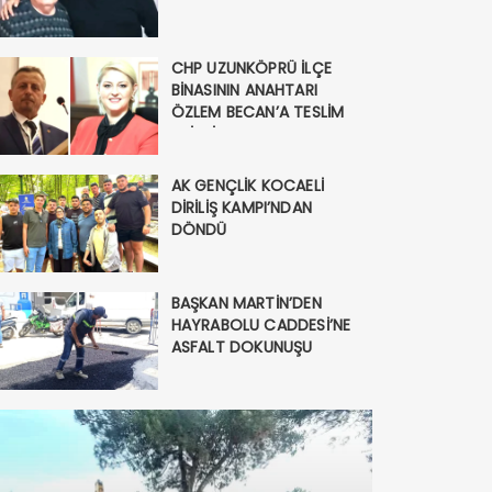
CHP UZUNKÖPRÜ İLÇE
BİNASININ ANAHTARI
ÖZLEM BECAN’A TESLİM
EDİLDİ
AK GENÇLİK KOCAELİ
DİRİLİŞ KAMPI’NDAN
DÖNDÜ
Nİ Parti’nin Uzunköprü Kuruc
sman Aydın Oldu
BAŞKAN MARTİN’DEN
HAYRABOLU CADDESİ’NE
ASFALT DOKUNUŞU