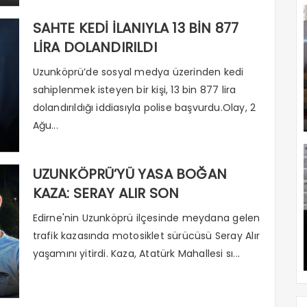
SAHTE KEDİ İLANIYLA 13 BİN 877
LİRA DOLANDIRILDI
Uzunköprü’de sosyal medya üzerinden kedi
sahiplenmek isteyen bir kişi, 13 bin 877 lira
dolandırıldığı iddiasıyla polise başvurdu.Olay, 2
Ağu...
UZUNKÖPRÜ’YÜ YASA BOĞAN
KAZA: SERAY ALIR SON
YOLCULUĞUNA UĞURLANDI
Edirne'nin Uzunköprü ilçesinde meydana gelen
trafik kazasında motosiklet sürücüsü Seray Alır
yaşamını yitirdi. Kaza, Atatürk Mahallesi sı...