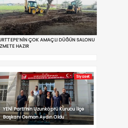
URTTEPE’NİN ÇOK AMAÇLI DÜĞÜN SALONU
İZMETE HAZIR
Siyaset
YENİ Parti’nin Uzunköprü Kurucu İlçe
Başkanı Osman Aydın Oldu