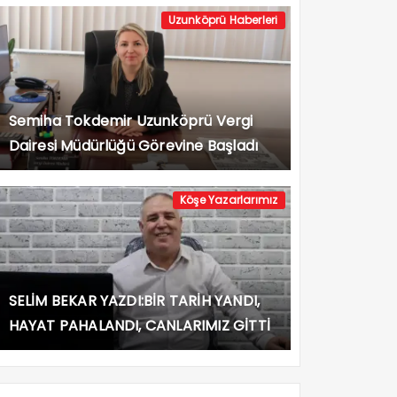
Uzunköprü Haberleri
Semiha Tokdemir Uzunköprü Vergi
Dairesi Müdürlüğü Görevine Başladı
Köşe Yazarlarımız
SELİM BEKAR YAZDI:BİR TARİH YANDI,
HAYAT PAHALANDI, CANLARIMIZ GİTTİ