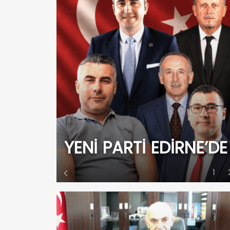
N’A
AMA
YENİ PARTİ EDİRNE’D
1