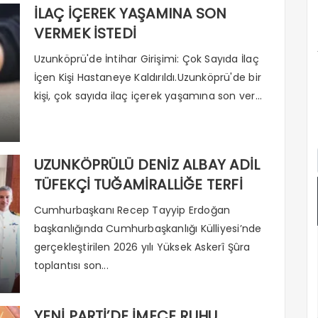
İLAÇ İÇEREK YAŞAMINA SON
VERMEK İSTEDİ
Uzunköprü'de İntihar Girişimi: Çok Sayıda İlaç
İçen Kişi Hastaneye Kaldırıldı.Uzunköprü'de bir
kişi, çok sayıda ilaç içerek yaşamına son ver...
UZUNKÖPRÜLÜ DENİZ ALBAY ADİL
TÜFEKÇİ TUĞAMİRALLİĞE TERFİ
ETTİ
Cumhurbaşkanı Recep Tayyip Erdoğan
başkanlığında Cumhurbaşkanlığı Külliyesi’nde
gerçekleştirilen 2026 yılı Yüksek Askerî Şûra
toplantısı son...
YENİ PARTİ’DE İMECE RUHU