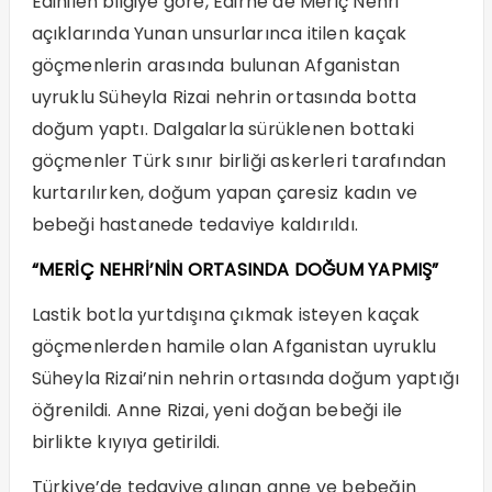
Edinilen bilgiye göre, Edirne’de Meriç Nehri
açıklarında Yunan unsurlarınca itilen kaçak
göçmenlerin arasında bulunan Afganistan
uyruklu Süheyla Rizai nehrin ortasında botta
doğum yaptı. Dalgalarla sürüklenen bottaki
göçmenler Türk sınır birliği askerleri tarafından
kurtarılırken, doğum yapan çaresiz kadın ve
bebeği hastanede tedaviye kaldırıldı.
“MERİÇ NEHRİ’NİN ORTASINDA DOĞUM YAPMIŞ”
Lastik botla yurtdışına çıkmak isteyen kaçak
göçmenlerden hamile olan Afganistan uyruklu
Süheyla Rizai’nin nehrin ortasında doğum yaptığı
öğrenildi. Anne Rizai, yeni doğan bebeği ile
birlikte kıyıya getirildi.
Türkiye’de tedaviye alınan anne ve bebeğin