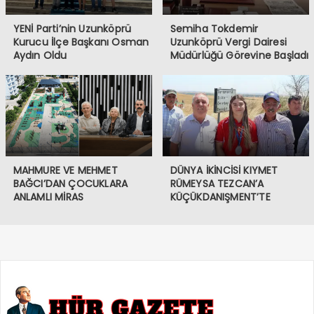
YENİ Parti’nin Uzunköprü
Semiha Tokdemir
Kurucu İlçe Başkanı Osman
Uzunköprü Vergi Dairesi
Aydın Oldu
Müdürlüğü Görevine Başladı
MAHMURE VE MEHMET
DÜNYA İKİNCİSİ KIYMET
BAĞCI’DAN ÇOCUKLARA
RÜMEYSA TEZCAN’A
ANLAMLI MİRAS
KÜÇÜKDANIŞMENT’TE
COŞKULU KARŞILAMA