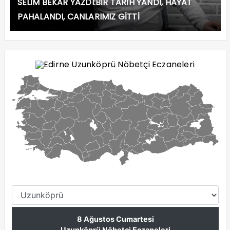
SELİM BEKAR YAZDI:BİR TARİH YANDI, HAYAT
PAHALANDI, CANLARIMIZ GİTTİ