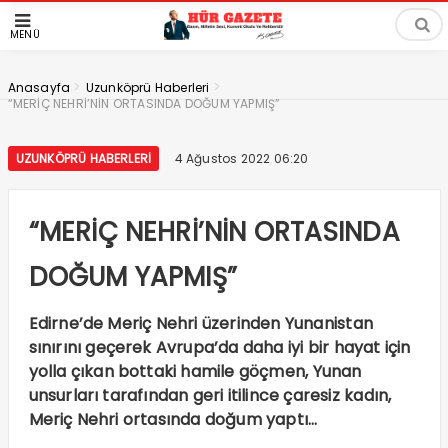
MENÜ
>
>
Anasayfa
Uzunköprü Haberleri
“MERİÇ NEHRİ’NİN ORTASINDA DOĞUM YAPMIŞ”
UZUNKÖPRÜ HABERLERI
4 Ağustos 2022 06:20
“MERİÇ NEHRİ’NİN ORTASINDA
DOĞUM YAPMIŞ”
Edirne’de Meriç Nehri üzerinden Yunanistan
sınırını geçerek Avrupa’da daha iyi bir hayat için
yolla çıkan bottaki hamile göçmen, Yunan
unsurları tarafından geri itilince çaresiz kadın,
Meriç Nehri ortasında doğum yaptı…