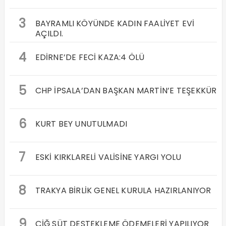
3
BAYRAMLI KÖYÜNDE KADIN FAALİYET EVİ
AÇILDI.
4
EDİRNE’DE FECİ KAZA:4 ÖLÜ
5
CHP İPSALA’DAN BAŞKAN MARTİN’E TEŞEKKÜR
6
KURT BEY UNUTULMADI
7
ESKİ KIRKLARELİ VALİSİNE YARGI YOLU
8
TRAKYA BİRLİK GENEL KURULA HAZIRLANIYOR
9
ÇİĞ SÜT DESTEKLEME ÖDEMELERİ YAPILIYOR