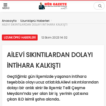
MENÜ
>
>
Anasayfa
Uzunköprü Haberleri
AİLEVİ SIKINTILARDAN DOLAYI İNTİHARA KALKIŞTI
UZUNKÖPRÜ HABERLERI
12 Ekim 2023 14:02
AİLEVİ SIKINTILARDAN DOLAYI
İNTİHARA KALKIŞTI
Geçtiğimiz gün ilçemizde yaşanan intihara
teşebbüs olayı ucuz atlatıldı.Ailevi sıkıntılarından
dolayı bir anlık sinir ile ilçemiz Telli Çeşme
Meydanı’nda yer alan bir iş yerinin çatısına
çıkan B.D isimli şahıs alanda..