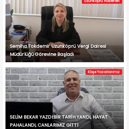
Uzunköprü Haberleri
Semiha Tokdemir Uzunköprü Vergi Dairesi
Müdürlüğü Görevine Başladı
Köşe Yazarlarımız
SELİM BEKAR YAZDI:BİR TARİH YANDI, HAYAT
PAHALANDI, CANLARIMIZ GİTTİ