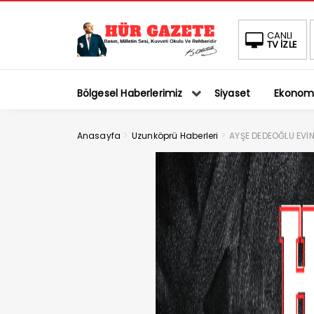
CANLI
TV İZLE
Bölgesel Haberlerimiz
Siyaset
Ekonom
>
>
Anasayfa
Uzunköprü Haberleri
AYŞE DEDEOĞLU EVİ