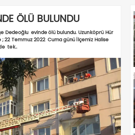
NDE ÖLÜ BULUNDU
yşe Dedeoğlu evinde ölü bulundu. Uzunköprü Hür
re ; 22 Temmuz 2022 Cuma günü İlçemiz Halise
de tek..