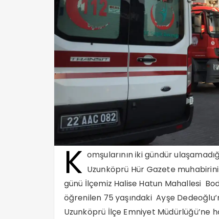
K
omşularının iki gündür ulaşamadı
Uzunköprü Hür Gazete muhabirini
günü İlçemiz Halise Hatun Mahallesi Bo
öğrenilen 75 yaşındaki Ayşe Dedeoğlu
Uzunköprü İlçe Emniyet Müdürlüğü’ne ha