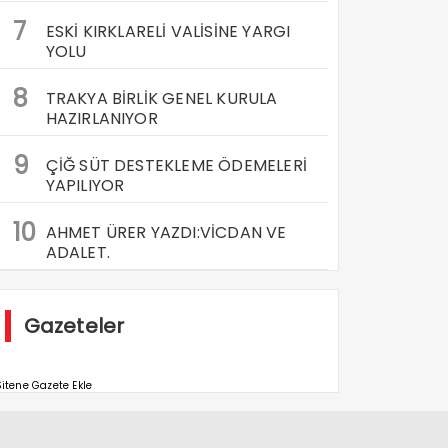
7
ESKİ KIRKLARELİ VALİSİNE YARGI
YOLU
8
TRAKYA BİRLİK GENEL KURULA
HAZIRLANIYOR
9
ÇİĞ SÜT DESTEKLEME ÖDEMELERİ
YAPILIYOR
10
AHMET ÜRER YAZDI:VİCDAN VE
ADALET.
Gazeteler
itene Gazete Ekle