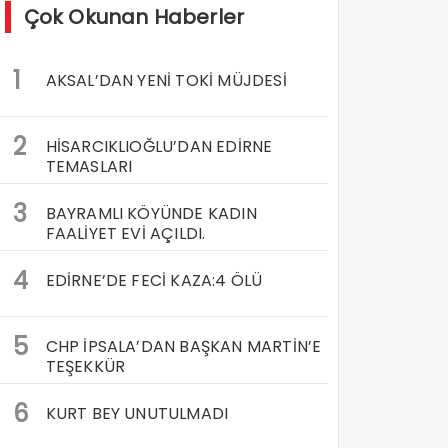
Çok Okunan Haberler
1
AKSAL’DAN YENİ TOKİ MÜJDESİ
2
HİSARCIKLIOĞLU’DAN EDİRNE
TEMASLARI
3
BAYRAMLI KÖYÜNDE KADIN
FAALİYET EVİ AÇILDI.
4
EDİRNE’DE FECİ KAZA:4 ÖLÜ
5
CHP İPSALA’DAN BAŞKAN MARTİN’E
TEŞEKKÜR
6
KURT BEY UNUTULMADI