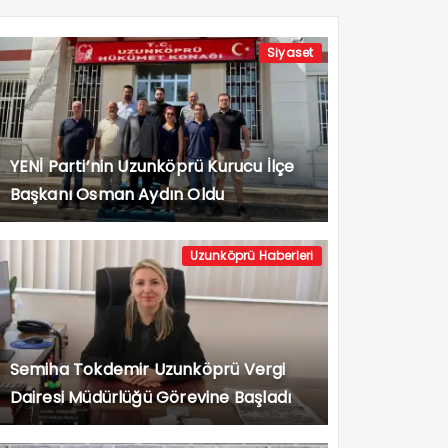
Siyaset
YENİ Parti’nin Uzunköprü Kurucu İlçe
Başkanı Osman Aydın Oldu
Uzunköprü Haberleri
Semiha Tokdemir Uzunköprü Vergi
Dairesi Müdürlüğü Görevine Başladı