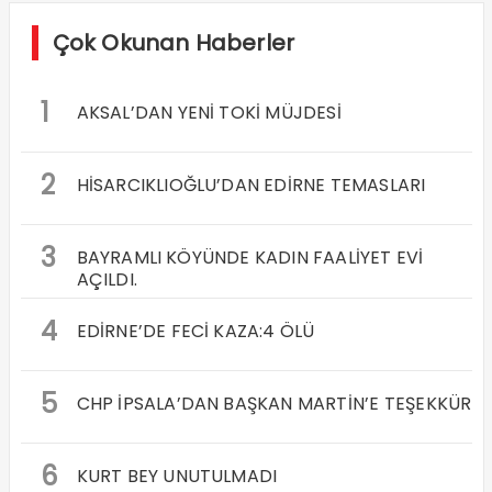
Çok Okunan Haberler
1
AKSAL’DAN YENİ TOKİ MÜJDESİ
2
HİSARCIKLIOĞLU’DAN EDİRNE TEMASLARI
3
BAYRAMLI KÖYÜNDE KADIN FAALİYET EVİ
AÇILDI.
4
EDİRNE’DE FECİ KAZA:4 ÖLÜ
5
CHP İPSALA’DAN BAŞKAN MARTİN’E TEŞEKKÜR
6
KURT BEY UNUTULMADI