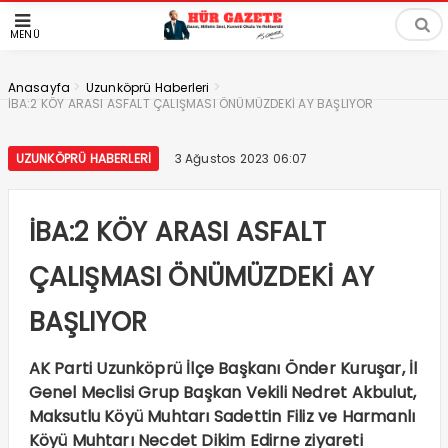
MENÜ
>
>
Anasayfa
Uzunköprü Haberleri
İBA:2 KÖY ARASI ASFALT ÇALIŞMASI ÖNÜMÜZDEKİ AY BAŞLIYOR
UZUNKÖPRÜ HABERLERI
3 Ağustos 2023 06:07
İBA:2 KÖY ARASI ASFALT
ÇALIŞMASI ÖNÜMÜZDEKİ AY
BAŞLIYOR
AK Parti Uzunköprü İlçe Başkanı Önder Kuruşar, İl
Genel Meclisi Grup Başkan Vekili Nedret Akbulut,
Maksutlu Köyü Muhtarı Sadettin Filiz ve Harmanlı
Köyü Muhtarı Necdet Dikim Edirne ziyareti