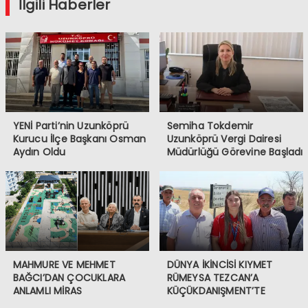
İlgili Haberler
YENİ Parti’nin Uzunköprü
Semiha Tokdemir
Kurucu İlçe Başkanı Osman
Uzunköprü Vergi Dairesi
Aydın Oldu
Müdürlüğü Görevine Başladı
MAHMURE VE MEHMET
DÜNYA İKİNCİSİ KIYMET
BAĞCI’DAN ÇOCUKLARA
RÜMEYSA TEZCAN’A
ANLAMLI MİRAS
KÜÇÜKDANIŞMENT’TE
COŞKULU KARŞILAMA