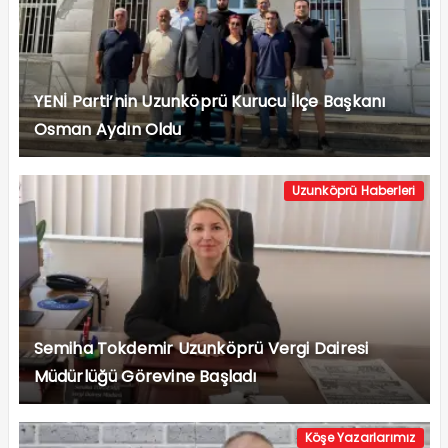
YENİ Parti’nin Uzunköprü Kurucu İlçe Başkanı
Osman Aydın Oldu
Uzunköprü Haberleri
Semiha Tokdemir Uzunköprü Vergi Dairesi
Müdürlüğü Görevine Başladı
Köşe Yazarlarımız