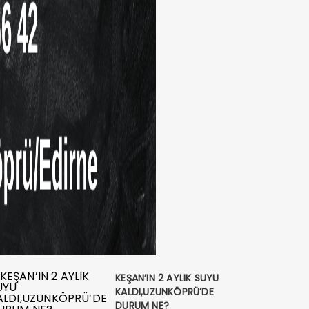
BA:2 KÖY ARASI ASFALT ÇALIŞ
NÜMÜZDEKİ AY BAŞLIYOR
KEŞAN’IN 2 AYLIK SUYU
unköprü Haberleri
şam
KALDI,UZUNKÖPRÜ’DE
DURUM NE?