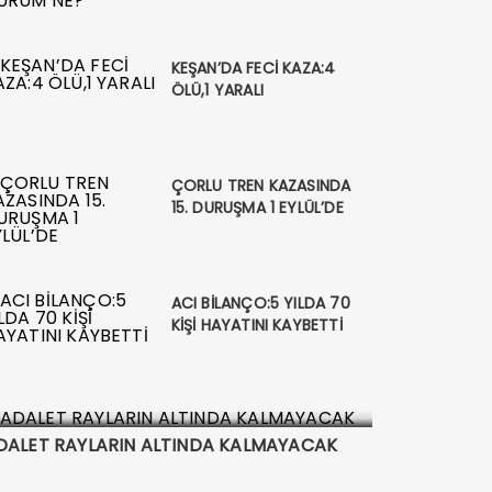
KEŞAN’DA FECİ KAZA:4
ÖLÜ,1 YARALI
ÇORLU TREN KAZASINDA
15. DURUŞMA 1 EYLÜL’DE
ACI BİLANÇO:5 YILDA 70
KİŞİ HAYATINI KAYBETTİ
DALET RAYLARIN ALTINDA KALMAYACAK