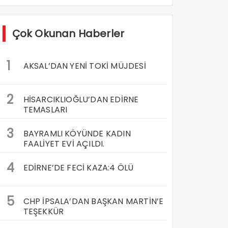
Çok Okunan Haberler
1
AKSAL’DAN YENİ TOKİ MÜJDESİ
2
HİSARCIKLIOĞLU’DAN EDİRNE
TEMASLARI
3
BAYRAMLI KÖYÜNDE KADIN
FAALİYET EVİ AÇILDI.
4
EDİRNE’DE FECİ KAZA:4 ÖLÜ
5
CHP İPSALA’DAN BAŞKAN MARTİN’E
TEŞEKKÜR