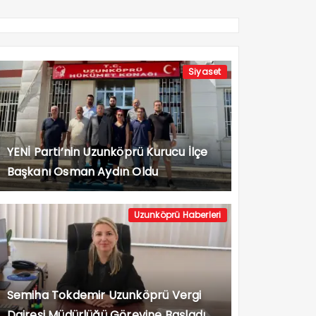
Siyaset
YENİ Parti’nin Uzunköprü Kurucu İlçe
Başkanı Osman Aydın Oldu
Uzunköprü Haberleri
Semiha Tokdemir Uzunköprü Vergi
Dairesi Müdürlüğü Görevine Başladı