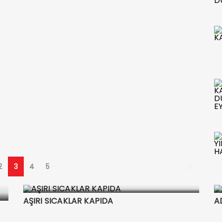
2
3
4
5
AŞIRI SICAKLAR KAPIDA
A