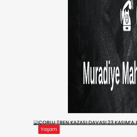
EL
ÇORLU TREN KAZASI 
ERTELENDİ
Yaşam