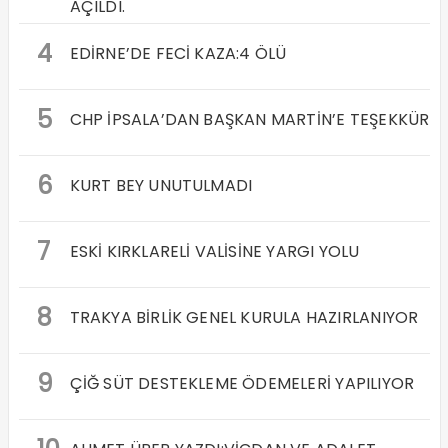
AÇILDI.
4
EDİRNE’DE FECİ KAZA:4 ÖLÜ
5
CHP İPSALA’DAN BAŞKAN MARTİN’E TEŞEKKÜR
6
KURT BEY UNUTULMADI
7
ESKİ KIRKLARELİ VALİSİNE YARGI YOLU
8
TRAKYA BİRLİK GENEL KURULA HAZIRLANIYOR
9
ÇİĞ SÜT DESTEKLEME ÖDEMELERİ YAPILIYOR