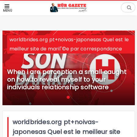
MENÜ
worldbrides.org pt+noivas-japonesas Quel est le
meilleur site de mariГ©e par correspondance
When i are perception a small caught
on how to reveal myself to your
individuals relationship software
worldbrides.org pt+noivas-
japonesas Quel est le meilleur site