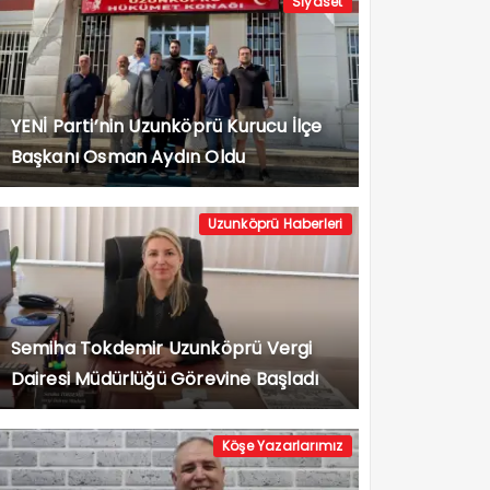
Siyaset
YENİ Parti’nin Uzunköprü Kurucu İlçe
Başkanı Osman Aydın Oldu
Uzunköprü Haberleri
Semiha Tokdemir Uzunköprü Vergi
Dairesi Müdürlüğü Görevine Başladı
Köşe Yazarlarımız