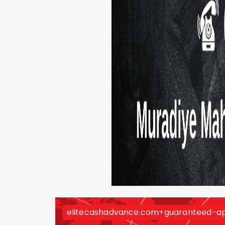
elitecashadvance.com+guaranteed-ap