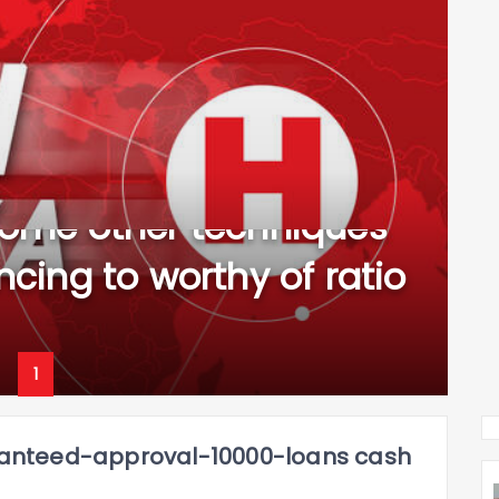
nd you can mortgage
 some other techniques
ncing to worthy of ratio
1
anteed-approval-10000-loans cash