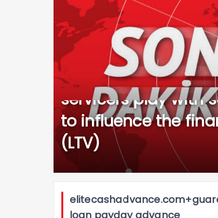
Different lenders a
servicers play with
to influence the fina
(LTV)
elitecashadvance.com+guar
loan payday advance