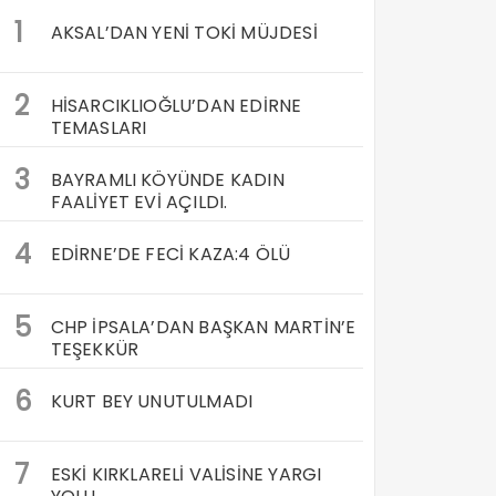
1
AKSAL’DAN YENİ TOKİ MÜJDESİ
2
HİSARCIKLIOĞLU’DAN EDİRNE
TEMASLARI
3
BAYRAMLI KÖYÜNDE KADIN
FAALİYET EVİ AÇILDI.
4
EDİRNE’DE FECİ KAZA:4 ÖLÜ
5
CHP İPSALA’DAN BAŞKAN MARTİN’E
TEŞEKKÜR
6
KURT BEY UNUTULMADI
7
ESKİ KIRKLARELİ VALİSİNE YARGI