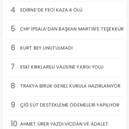
4
EDİRNE’DE FECİ KAZA:4 ÖLÜ
5
CHP İPSALA’DAN BAŞKAN MARTİN’E TEŞEKKÜR
6
KURT BEY UNUTULMADI
7
ESKİ KIRKLARELİ VALİSİNE YARGI YOLU
8
TRAKYA BİRLİK GENEL KURULA HAZIRLANIYOR
9
ÇİĞ SÜT DESTEKLEME ÖDEMELERİ YAPILIYOR
10
AHMET ÜRER YAZDI:VİCDAN VE ADALET.