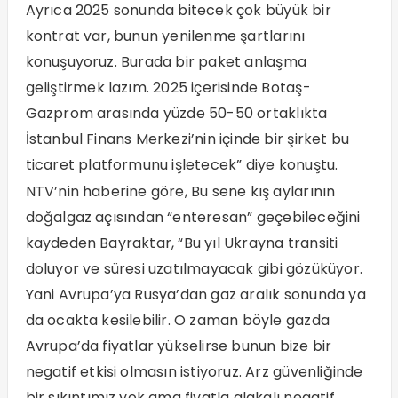
Ayrıca 2025 sonunda bitecek çok büyük bir
kontrat var, bunun yenilenme şartlarını
konuşuyoruz. Burada bir paket anlaşma
geliştirmek lazım. 2025 içerisinde Botaş-
Gazprom arasında yüzde 50-50 ortaklıkta
İstanbul Finans Merkezi’nin içinde bir şirket bu
ticaret platformunu işletecek” diye konuştu.
NTV’nin haberine göre, Bu sene kış aylarının
doğalgaz açısından “enteresan” geçebileceğini
kaydeden Bayraktar, “Bu yıl Ukrayna transiti
doluyor ve süresi uzatılmayacak gibi gözüküyor.
Yani Avrupa’ya Rusya’dan gaz aralık sonunda ya
da ocakta kesilebilir. O zaman böyle gazda
Avrupa’da fiyatlar yükselirse bunun bize bir
negatif etkisi olmasın istiyoruz. Arz güvenliğinde
bir sıkıntımız yok ama fiyatla alakalı negatif