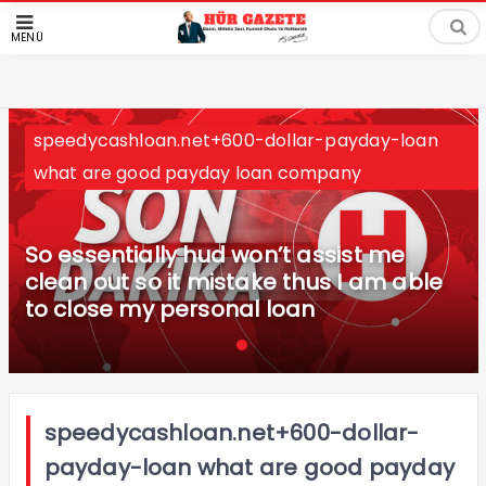
MENÜ
speedycashloan.net+600-dollar-payday-loan
what are good payday loan company
So essentially hud won’t assist me
clean out so it mistake thus I am able
to close my personal loan
speedycashloan.net+600-dollar-
payday-loan what are good payday