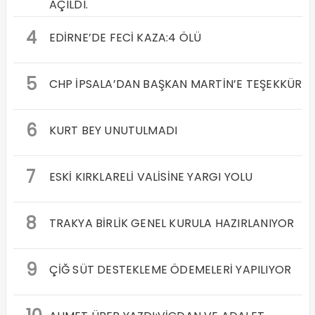
AÇILDI.
4
EDİRNE’DE FECİ KAZA:4 ÖLÜ
5
CHP İPSALA’DAN BAŞKAN MARTİN’E TEŞEKKÜR
6
KURT BEY UNUTULMADI
7
ESKİ KIRKLARELİ VALİSİNE YARGI YOLU
8
TRAKYA BİRLİK GENEL KURULA HAZIRLANIYOR
9
ÇİĞ SÜT DESTEKLEME ÖDEMELERİ YAPILIYOR