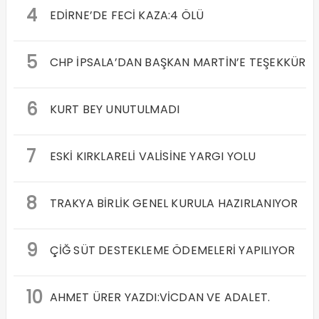
4
EDİRNE’DE FECİ KAZA:4 ÖLÜ
5
CHP İPSALA’DAN BAŞKAN MARTİN’E TEŞEKKÜR
6
KURT BEY UNUTULMADI
7
ESKİ KIRKLARELİ VALİSİNE YARGI YOLU
8
TRAKYA BİRLİK GENEL KURULA HAZIRLANIYOR
9
ÇİĞ SÜT DESTEKLEME ÖDEMELERİ YAPILIYOR
10
AHMET ÜRER YAZDI:VİCDAN VE ADALET.