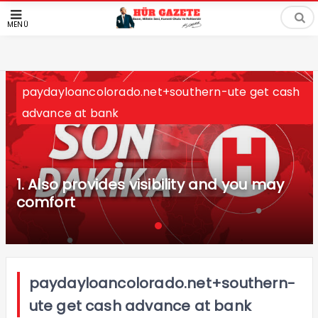
MENÜ
paydayloancolorado.net+southern-ute get cash
advance at bank
1. Also provides visibility and you may
comfort
paydayloancolorado.net+southern-
ute get cash advance at bank