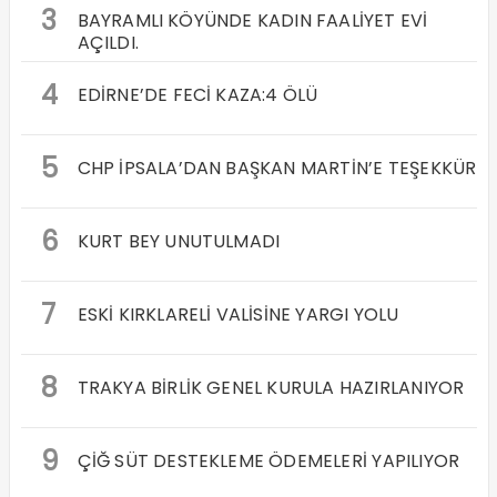
3
BAYRAMLI KÖYÜNDE KADIN FAALİYET EVİ
AÇILDI.
4
EDİRNE’DE FECİ KAZA:4 ÖLÜ
5
CHP İPSALA’DAN BAŞKAN MARTİN’E TEŞEKKÜR
6
KURT BEY UNUTULMADI
7
ESKİ KIRKLARELİ VALİSİNE YARGI YOLU
8
TRAKYA BİRLİK GENEL KURULA HAZIRLANIYOR
9
ÇİĞ SÜT DESTEKLEME ÖDEMELERİ YAPILIYOR