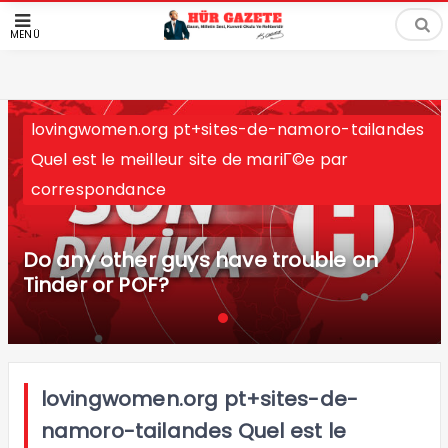
MENÜ
lovingwomen.org pt+sites-de-namoro-tailandes
Quel est le meilleur site de mariГ©e par
correspondance
Do any other guys have trouble on
Tinder or POF?
lovingwomen.org pt+sites-de-
namoro-tailandes Quel est le