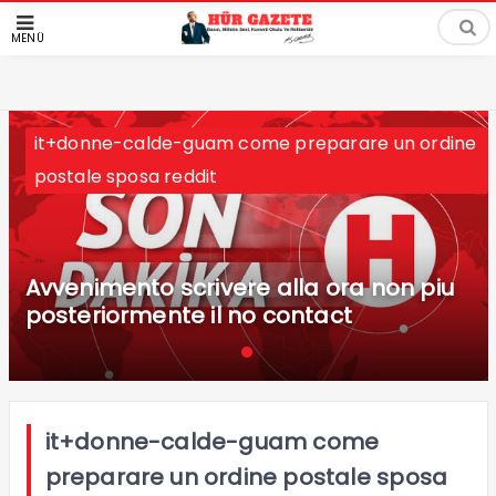
MENÜ
it+donne-calde-guam come preparare un ordine
postale sposa reddit
Avvenimento scrivere alla ora non piu
posteriormente il no contact
it+donne-calde-guam come
preparare un ordine postale sposa