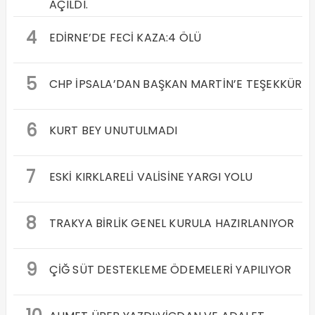
AÇILDI.
4
EDİRNE’DE FECİ KAZA:4 ÖLÜ
5
CHP İPSALA’DAN BAŞKAN MARTİN’E TEŞEKKÜR
6
KURT BEY UNUTULMADI
7
ESKİ KIRKLARELİ VALİSİNE YARGI YOLU
8
TRAKYA BİRLİK GENEL KURULA HAZIRLANIYOR
9
ÇİĞ SÜT DESTEKLEME ÖDEMELERİ YAPILIYOR