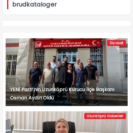
brudkataloger
Siyaset
YENİ Parti’nin Uzunköprü Kurucu İlçe Başkanı
Osman Aydın Oldu
Uzunköprü Haberleri