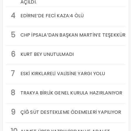
AÇILDI.
4
EDİRNE’DE FECİ KAZA:4 ÖLÜ
5
CHP İPSALA’DAN BAŞKAN MARTİN’E TEŞEKKÜR
6
KURT BEY UNUTULMADI
7
ESKİ KIRKLARELİ VALİSİNE YARGI YOLU
8
TRAKYA BİRLİK GENEL KURULA HAZIRLANIYOR
9
ÇİĞ SÜT DESTEKLEME ÖDEMELERİ YAPILIYOR