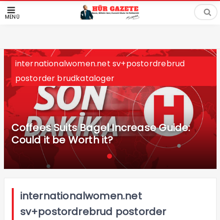
MENÜ
internationalwomen.net sv+postordrebrud
postorder brudkataloger
Coffees Suits Bagel Increase Guide:
Could it be Worth it?
internationalwomen.net
sv+postordrebrud postorder