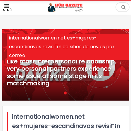
MENÜ
internationalwomen.net es+mujeres-
escandinavas revisiГіn de sitios de novias por
correo
Like most interpersonal relationship,
very personal partners experience
some issue at some stage in its
matchmaking
internationalwomen.net
es+mujeres-escandinavas revisiГіn