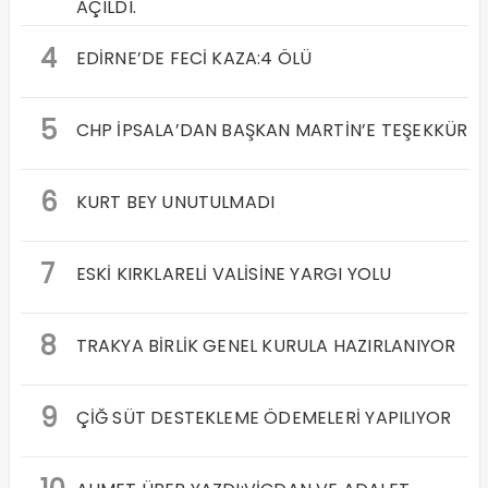
AÇILDI.
4
EDİRNE’DE FECİ KAZA:4 ÖLÜ
5
CHP İPSALA’DAN BAŞKAN MARTİN’E TEŞEKKÜR
6
KURT BEY UNUTULMADI
7
ESKİ KIRKLARELİ VALİSİNE YARGI YOLU
8
TRAKYA BİRLİK GENEL KURULA HAZIRLANIYOR
9
ÇİĞ SÜT DESTEKLEME ÖDEMELERİ YAPILIYOR