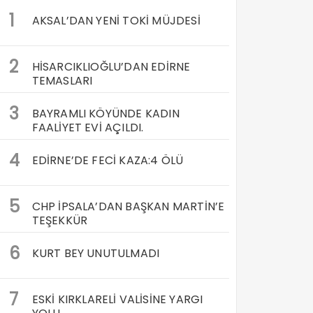
1
AKSAL’DAN YENİ TOKİ MÜJDESİ
2
HİSARCIKLIOĞLU’DAN EDİRNE
TEMASLARI
3
BAYRAMLI KÖYÜNDE KADIN
FAALİYET EVİ AÇILDI.
4
EDİRNE’DE FECİ KAZA:4 ÖLÜ
5
CHP İPSALA’DAN BAŞKAN MARTİN’E
TEŞEKKÜR
6
KURT BEY UNUTULMADI
7
ESKİ KIRKLARELİ VALİSİNE YARGI