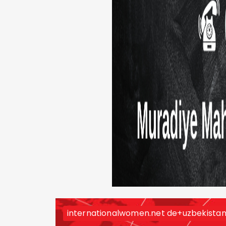
internationalwomen.net de+uzbekistan