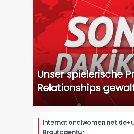
Unser spielerische P
Relationships gewal
internationalwomen.net de+u
Brautagentur