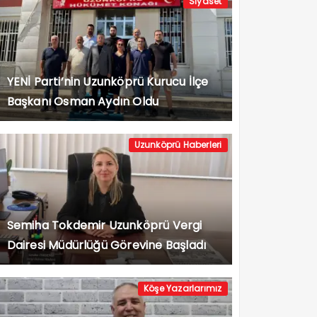
Siyaset
YENİ Parti’nin Uzunköprü Kurucu İlçe
Başkanı Osman Aydın Oldu
Uzunköprü Haberleri
Semiha Tokdemir Uzunköprü Vergi
Dairesi Müdürlüğü Görevine Başladı
Köşe Yazarlarımız