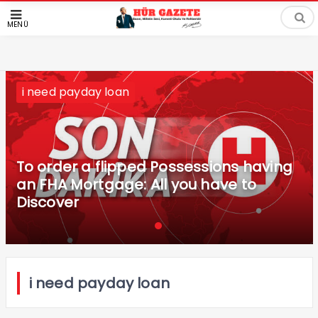
MENÜ
i need payday loan
To order a flipped Possessions having
an FHA Mortgage: All you have to
Discover
i need payday loan