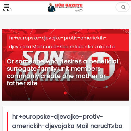
MENÜ
hr+europske-djevojke-protiv-americkih-
djevojaka Mail narudЕѕba mladenka zakonita
Or someone who desires a beneficial
surrogate family unit members
commonly create one mother or
father site
hr+europske-djevojke-protiv-
americkih-djevojaka Mail narudЕѕba