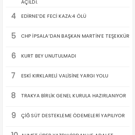
AÇILDI.
4
EDİRNE’DE FECİ KAZA:4 ÖLÜ
5
CHP İPSALA’DAN BAŞKAN MARTİN’E TEŞEKKÜR
6
KURT BEY UNUTULMADI
7
ESKİ KIRKLARELİ VALİSİNE YARGI YOLU
8
TRAKYA BİRLİK GENEL KURULA HAZIRLANIYOR
9
ÇİĞ SÜT DESTEKLEME ÖDEMELERİ YAPILIYOR