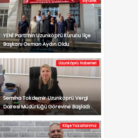
Siyaset
YENİ Parti’nin Uzunköprü Kurucu İlçe
Başkanı Osman Aydın Oldu
Uzunköprü Haberleri
Semiha Tokdemir Uzunköprü Vergi
Dairesi Müdürlüğü Görevine Başladı
Köşe Yazarlarımız