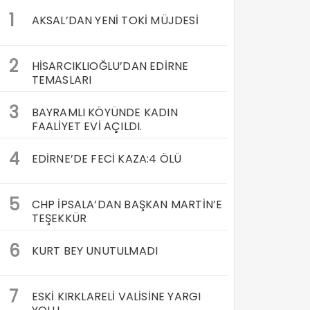
1
AKSAL’DAN YENİ TOKİ MÜJDESİ
2
HİSARCIKLIOĞLU’DAN EDİRNE
TEMASLARI
3
BAYRAMLI KÖYÜNDE KADIN
FAALİYET EVİ AÇILDI.
4
EDİRNE’DE FECİ KAZA:4 ÖLÜ
5
CHP İPSALA’DAN BAŞKAN MARTİN’E
TEŞEKKÜR
6
KURT BEY UNUTULMADI
7
ESKİ KIRKLARELİ VALİSİNE YARGI