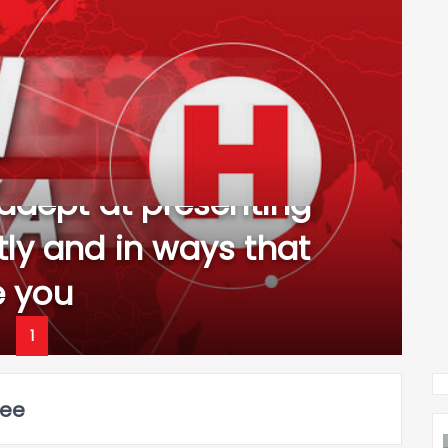
 adept at presenting
ly and in ways that
e you
1
ree