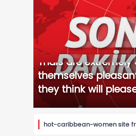
Thais are extremely
themselves pleasant
they think will pleas
hot-caribbean-women site f