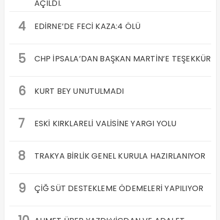
AÇILDI.
4
EDİRNE’DE FECİ KAZA:4 ÖLÜ
5
CHP İPSALA’DAN BAŞKAN MARTİN’E TEŞEKKÜR
6
KURT BEY UNUTULMADI
7
ESKİ KIRKLARELİ VALİSİNE YARGI YOLU
8
TRAKYA BİRLİK GENEL KURULA HAZIRLANIYOR
9
ÇİĞ SÜT DESTEKLEME ÖDEMELERİ YAPILIYOR