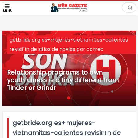
MENÜ
getbride.org es+mujeres-vietnamitas-calientes
revisiГіn de sitios de novias por correo
Relationship programs to own
youthfulness is a tiny different from
Tinder or Grindr
getbride.org es+mujeres-
vietnamitas-calientes revisiГіn de