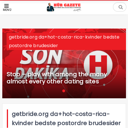
MENÜ
getbride.org da+hot-costa-rica-kvinder bedste
postordre brudesider
Stop – play with among the many
almost every other dating sites
getbride.org da+hot-costa-rica-
kvinder bedste postordre brudesider