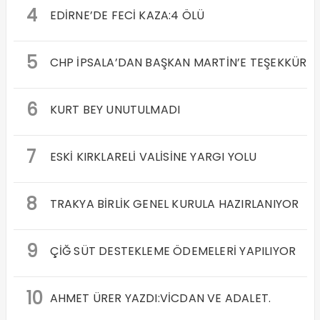
4
EDİRNE’DE FECİ KAZA:4 ÖLÜ
5
CHP İPSALA’DAN BAŞKAN MARTİN’E TEŞEKKÜR
6
KURT BEY UNUTULMADI
7
ESKİ KIRKLARELİ VALİSİNE YARGI YOLU
8
TRAKYA BİRLİK GENEL KURULA HAZIRLANIYOR
9
ÇİĞ SÜT DESTEKLEME ÖDEMELERİ YAPILIYOR
10
AHMET ÜRER YAZDI:VİCDAN VE ADALET.