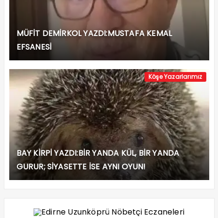
MÜFİT DEMİRKOL YAZDI:MUSTAFA KEMAL
EFSANESİ
Köşe Yazarlarımız
BAY KİRPİ YAZDI:BİR YANDA KÜL, BİR YANDA
GURUR; SİYASETTE İSE AYNI OYUN!