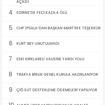
AÇILDI.
4
EDİRNE’DE FECİ KAZA:4 ÖLÜ
5
CHP İPSALA’DAN BAŞKAN MARTİN’E TEŞEKKÜR
6
KURT BEY UNUTULMADI
7
ESKİ KIRKLARELİ VALİSİNE YARGI YOLU
8
TRAKYA BİRLİK GENEL KURULA HAZIRLANIYOR
9
ÇİĞ SÜT DESTEKLEME ÖDEMELERİ YAPILIYOR