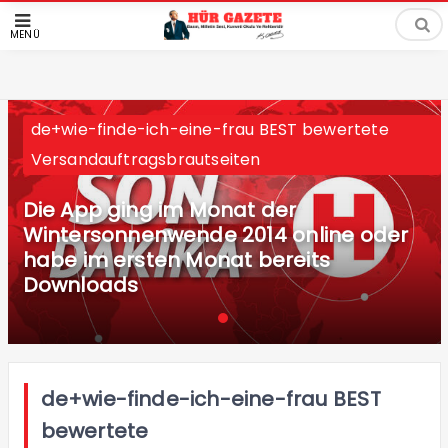
MENÜ
de+wie-finde-ich-eine-frau BEST bewertete
Versandauftragsbrautseiten
Die App ging im Monat der
Wintersonnenwende 2014 online oder
habe im ersten Monat bereits
Downloads
de+wie-finde-ich-eine-frau BEST
bewertete