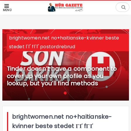
MENÜ
brightwomen.net no+haitianske-kvinner beste
stedet ГҐ fГҐ postordrebrud
Tinder doesn’t have a component to
cover up your own profile as you
lookup, but you’ll find methods
brightwomen.net no+haitianske-
kvinner beste stedet ГҐ fГҐ