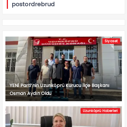
postordrebrud
Siyaset
YENİ Parti’nin Uzunköprü Kurucu İlçe Başkanı
Osman Aydın Oldu
Uzunköprü Haberleri