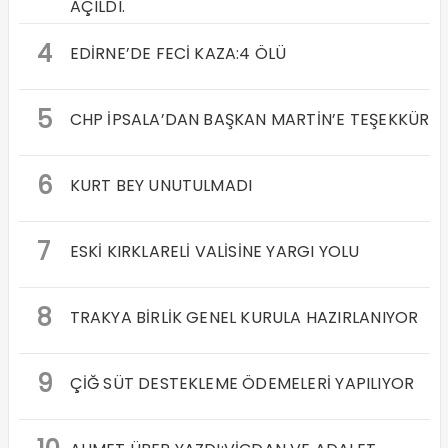
AÇILDI.
4
EDİRNE’DE FECİ KAZA:4 ÖLÜ
5
CHP İPSALA’DAN BAŞKAN MARTİN’E TEŞEKKÜR
6
KURT BEY UNUTULMADI
7
ESKİ KIRKLARELİ VALİSİNE YARGI YOLU
8
TRAKYA BİRLİK GENEL KURULA HAZIRLANIYOR
9
ÇİĞ SÜT DESTEKLEME ÖDEMELERİ YAPILIYOR