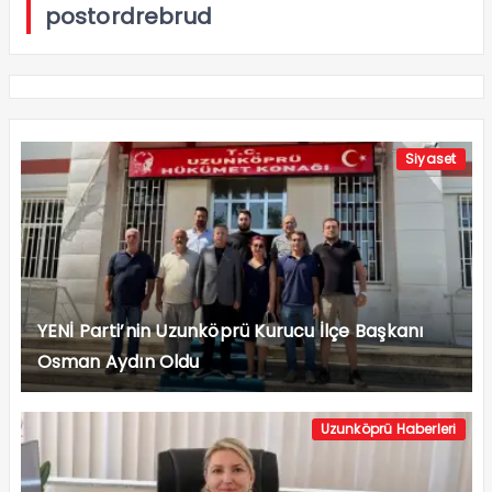
postordrebrud
Siyaset
YENİ Parti’nin Uzunköprü Kurucu İlçe Başkanı
Osman Aydın Oldu
Uzunköprü Haberleri