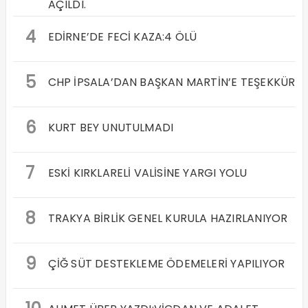
AÇILDI.
4
EDİRNE’DE FECİ KAZA:4 ÖLÜ
5
CHP İPSALA’DAN BAŞKAN MARTİN’E TEŞEKKÜR
6
KURT BEY UNUTULMADI
7
ESKİ KIRKLARELİ VALİSİNE YARGI YOLU
8
TRAKYA BİRLİK GENEL KURULA HAZIRLANIYOR
9
ÇİĞ SÜT DESTEKLEME ÖDEMELERİ YAPILIYOR