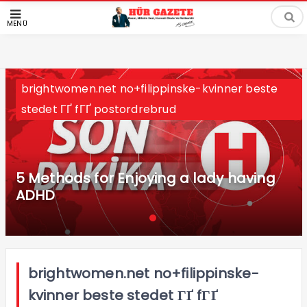
MENÜ
brightwomen.net no+filippinske-kvinner beste
stedet ГҐ fГҐ postordrebrud
5 Methods for Enjoying a lady having
ADHD
brightwomen.net no+filippinske-
kvinner beste stedet ГҐ fГҐ