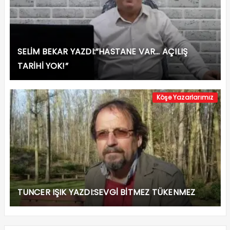
SELİM BEKAR YAZDI:”HASTANE VAR… AÇILIŞ
TARİHİ YOK!”
Köşe Yazarlarımız
TUNCER IŞIK YAZDI:SEVGİ BİTMEZ TÜKENMEZ