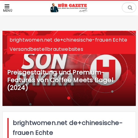
MENÜ
brightwomen.net de+chinesische-frauen Echte
Versandbestellbrautwebsites
Preisgestaltung und Premium-
Features von Coffee Meets Bagel
(2024)
brightwomen.net de+chinesische-
frauen Echte