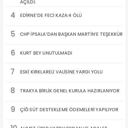
AÇILDI.
4
EDİRNE’DE FECİ KAZA:4 ÖLÜ
5
CHP İPSALA’DAN BAŞKAN MARTİN’E TEŞEKKÜR
6
KURT BEY UNUTULMADI
7
ESKİ KIRKLARELİ VALİSİNE YARGI YOLU
8
TRAKYA BİRLİK GENEL KURULA HAZIRLANIYOR
9
ÇİĞ SÜT DESTEKLEME ÖDEMELERİ YAPILIYOR