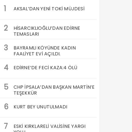
1
AKSAL’DAN YENİ TOKİ MÜJDESİ
2
HİSARCIKLIOĞLU’DAN EDİRNE
TEMASLARI
3
BAYRAMLI KÖYÜNDE KADIN
FAALİYET EVİ AÇILDI.
4
EDİRNE’DE FECİ KAZA:4 ÖLÜ
5
CHP İPSALA’DAN BAŞKAN MARTİN’E
TEŞEKKÜR
6
KURT BEY UNUTULMADI
7
ESKİ KIRKLARELİ VALİSİNE YARGI