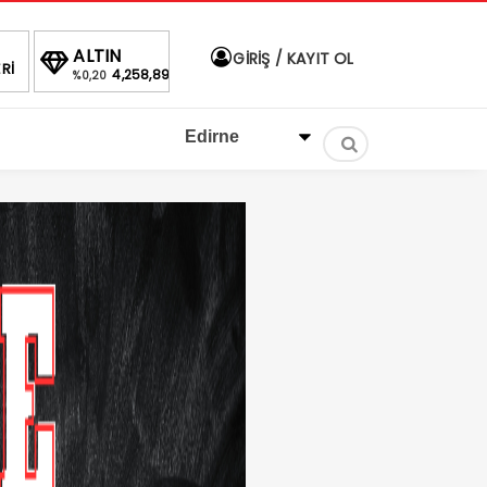
BIST
DOLAR
EURO
ALTIN
GİRİŞ / KAYIT OL
Rİ
1.430,07
40,0479
46,9674
4,258,8
1.66%
%
%
%0,20