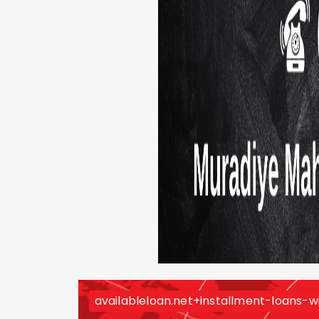
availableloan.net+installment-loans-w