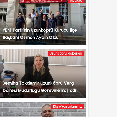
Siyaset
YENİ Parti’nin Uzunköprü Kurucu İlçe
Başkanı Osman Aydın Oldu
Uzunköprü Haberleri
Semiha Tokdemir Uzunköprü Vergi
Dairesi Müdürlüğü Görevine Başladı
Köşe Yazarlarımız