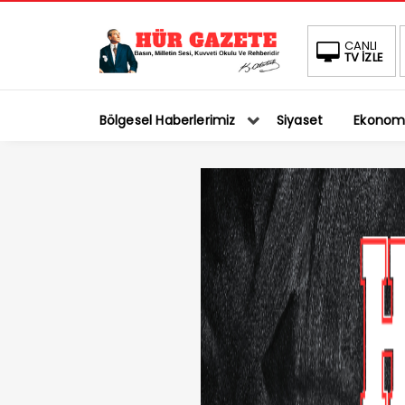
BIST
CANLI
TV İZLE
1.
1.66%
Bölgesel Haberlerimiz
Siyaset
Ekonom