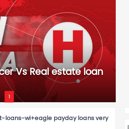
icer Vs Real estate loan
1
nt-loans-wi+eagle payday loans very