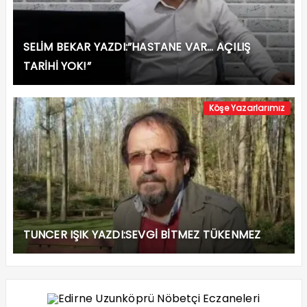
SELİM BEKAR YAZDI:”HASTANE VAR… AÇILIŞ
TARİHİ YOK!”
Köşe Yazarlarımız
TUNCER IŞIK YAZDI:SEVGİ BİTMEZ TÜKENMEZ