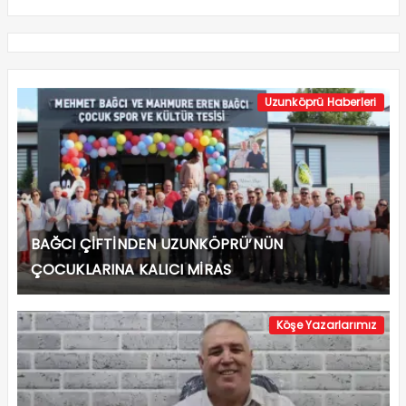
Uzunköprü Haberleri
BAĞCI ÇİFTİNDEN UZUNKÖPRÜ’NÜN
ÇOCUKLARINA KALICI MİRAS
Köşe Yazarlarımız