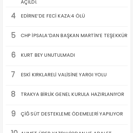
AÇILDI.
4
EDİRNE’DE FECİ KAZA:4 ÖLÜ
5
CHP İPSALA’DAN BAŞKAN MARTİN’E TEŞEKKÜR
6
KURT BEY UNUTULMADI
7
ESKİ KIRKLARELİ VALİSİNE YARGI YOLU
8
TRAKYA BİRLİK GENEL KURULA HAZIRLANIYOR
9
ÇİĞ SÜT DESTEKLEME ÖDEMELERİ YAPILIYOR