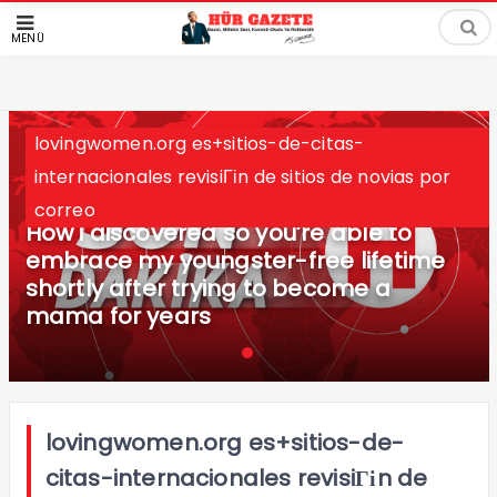
MENÜ
lovingwomen.org es+sitios-de-citas-
internacionales revisiГіn de sitios de novias por
correo
How i discovered so you’re able to
embrace my youngster-free lifetime
shortly after trying to become a
mama for years
lovingwomen.org es+sitios-de-
citas-internacionales revisiГіn de