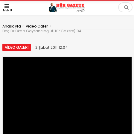
MENÜ
>
>
Anasayfa
Video Galeri
Doç.Dr.Okan Gaytancıoğlu(Hür Gazete) 04
VIDEO GALERI
2 Şubat 2011 12:04