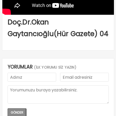
Doç.Dr.Okan
Gaytancıoğlu(Hür Gazete) 04
YORUMLAR
(İLK YORUMU SİZ YAZIN)