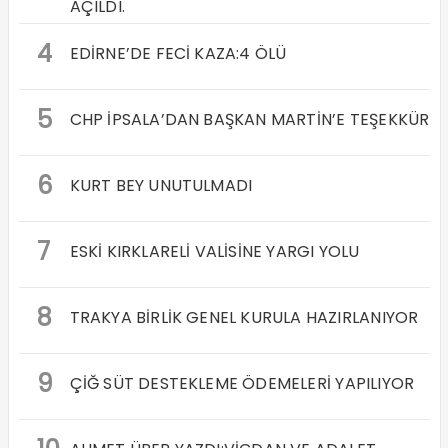
AÇILDI.
4
EDİRNE’DE FECİ KAZA:4 ÖLÜ
5
CHP İPSALA’DAN BAŞKAN MARTİN’E TEŞEKKÜR
6
KURT BEY UNUTULMADI
7
ESKİ KIRKLARELİ VALİSİNE YARGI YOLU
8
TRAKYA BİRLİK GENEL KURULA HAZIRLANIYOR
9
ÇİĞ SÜT DESTEKLEME ÖDEMELERİ YAPILIYOR