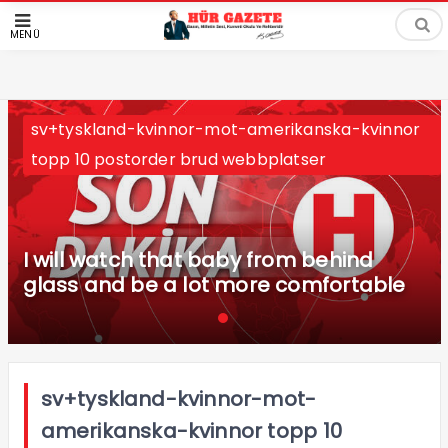
MENÜ
sv+tyskland-kvinnor-mot-amerikanska-kvinnor
topp 10 postorder brud webbplatser
I will watch that baby from behind
glass and be a lot more comfortable
sv+tyskland-kvinnor-mot-
amerikanska-kvinnor topp 10