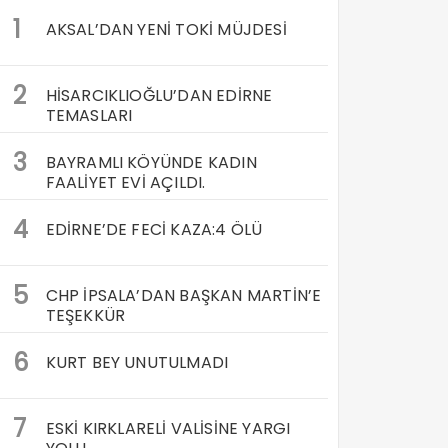
1
AKSAL’DAN YENİ TOKİ MÜJDESİ
2
HİSARCIKLIOĞLU’DAN EDİRNE
TEMASLARI
3
BAYRAMLI KÖYÜNDE KADIN
FAALİYET EVİ AÇILDI.
4
EDİRNE’DE FECİ KAZA:4 ÖLÜ
5
CHP İPSALA’DAN BAŞKAN MARTİN’E
TEŞEKKÜR
6
KURT BEY UNUTULMADI
7
ESKİ KIRKLARELİ VALİSİNE YARGI