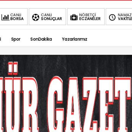
BIST
CANLI
CANLI
NÖBETÇİ
NAMAZ
BORSA
SONUÇLAR
ECZANELER
VAKİTLE
1.4
1.66%
i
Spor
SonDakika
Yazarlarımız