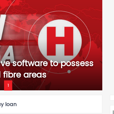
ive software to possess
 fibre areas
1
y loan