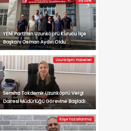
Siyaset
YENİ Parti’nin Uzunköprü Kurucu İlçe
Başkanı Osman Aydın Oldu
Uzunköprü Haberleri
Semiha Tokdemir Uzunköprü Vergi
Dairesi Müdürlüğü Görevine Başladı
Köşe Yazarlarımız