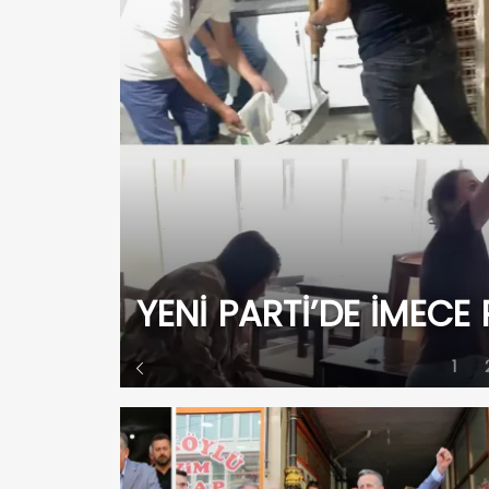
N
YENİ PARTİ’DE İMECE
1