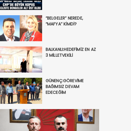
“BELGELER” NEREDE,
“MAFYA” KİMDİ?
BALKANLI:HEDEFİMİZ EN AZ
3 MİLLETVEKİLİ
Nİ Parti’nin Uzunköprü Kuruc
sman Aydın Oldu
GÜNENÇ:GÖREVİME
BAĞIMSIZ DEVAM
EDECEĞİM