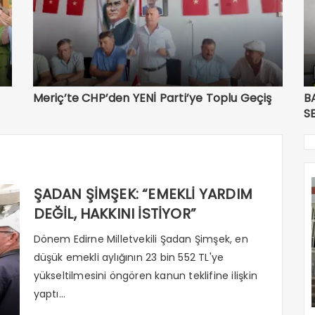
Meriç’te CHP’den YENİ Parti’ye Toplu Geçiş
B
S
ŞADAN ŞİMŞEK: “EMEKLİ YARDIM
DEĞİL, HAKKINI İSTİYOR”
Dönem Edirne Milletvekili Şadan Şimşek, en
düşük emekli aylığının 23 bin 552 TL'ye
yükseltilmesini öngören kanun teklifine ilişkin
yaptı...