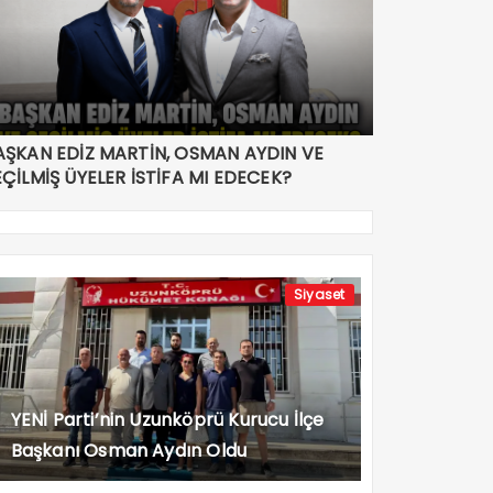
AŞKAN EDİZ MARTİN, OSMAN AYDIN VE
EÇİLMİŞ ÜYELER İSTİFA MI EDECEK?
Siyaset
YENİ Parti’nin Uzunköprü Kurucu İlçe
Başkanı Osman Aydın Oldu