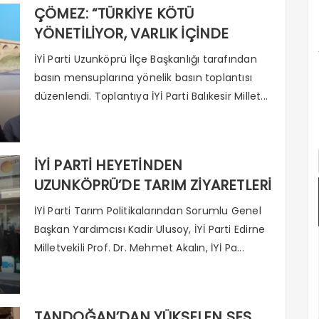
ÇÖMEZ: “TÜRKİYE KÖTÜ
YÖNETİLİYOR, VARLIK İÇİNDE
YOKLUK YAŞANIYOR”
İYİ Parti Uzunköprü İlçe Başkanlığı tarafından
basın mensuplarına yönelik basın toplantısı
düzenlendi. Toplantıya İYİ Parti Balıkesir Millet...
İYİ PARTİ HEYETİNDEN
UZUNKÖPRÜ’DE TARIM ZİYARETLERİ
İYİ Parti Tarım Politikalarından Sorumlu Genel
Başkan Yardımcısı Kadir Ulusoy, İYİ Parti Edirne
Milletvekili Prof. Dr. Mehmet Akalın, İYİ Pa...
TANDOĞAN’DAN YÜKSELEN SES,