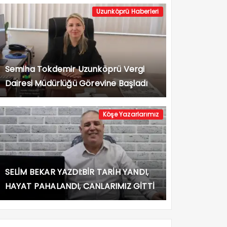
Uzunköprü Haberleri
Semiha Tokdemir Uzunköprü Vergi
Dairesi Müdürlüğü Görevine Başladı
Köşe Yazarlarımız
SELİM BEKAR YAZDI:BİR TARİH YANDI,
HAYAT PAHALANDI, CANLARIMIZ GİTTİ