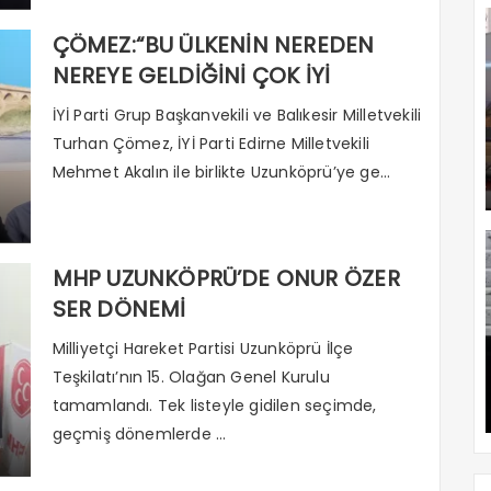
ÇÖMEZ:“BU ÜLKENİN NEREDEN
NEREYE GELDİĞİNİ ÇOK İYİ
BİLİYORUM”
İYİ Parti Grup Başkanvekili ve Balıkesir Milletvekili
Turhan Çömez, İYİ Parti Edirne Milletvekili
Mehmet Akalın ile birlikte Uzunköprü’ye ge...
MHP UZUNKÖPRÜ’DE ONUR ÖZER
SER DÖNEMİ
Milliyetçi Hareket Partisi Uzunköprü İlçe
Teşkilatı’nın 15. Olağan Genel Kurulu
tamamlandı. Tek listeyle gidilen seçimde,
geçmiş dönemlerde ...