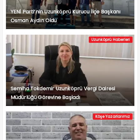
YENİ Parti’nin Uzunköprü Kurucu İlçe Başkanı
Osman Aydın Oldu
Uzunköprü Haberleri
Semiha Tokdemir Uzunköprü Vergi Dairesi
Müdürlüğü Görevine Başladı
Köşe Yazarlarımız