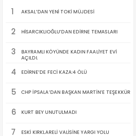
1
AKSAL’DAN YENİ TOKİ MÜJDESİ
2
HİSARCIKLIOĞLU’DAN EDİRNE TEMASLARI
3
BAYRAMLI KÖYÜNDE KADIN FAALİYET EVİ
AÇILDI.
4
EDİRNE’DE FECİ KAZA:4 ÖLÜ
5
CHP İPSALA’DAN BAŞKAN MARTİN’E TEŞEKKÜR
6
KURT BEY UNUTULMADI
7
ESKİ KIRKLARELİ VALİSİNE YARGI YOLU