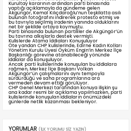
Kurultay kararının ardından parti binasında
yaptığı açıklamayla da gündeme gelen
Akgüngör, Kemal Kılıçdaroğlu’nun teşkilatta asılı
bulunan fotoğrafını indirerek protesto etmiş ve
bu tavrıyla seçilmiş iradenin yanında olduklarını
net bir şekilde ortaya koymuştu.
Parti binasında bulunan partililer de Akgüngör’ün
bu tavrına alkışlarla destek vermişti.
Kulislerde Atama İddiaları Konuşuluyor
Öte yandan CHP kulislerinde, Edirne Kadın Kolları
Yönetim Kurulu Üyesi Öyküm Engin’in Merkez İlçe
Başkanlığı görevine atanabileceği yönünde
iddialar da konuşuluyor.
Ancak parti kulislerinde konuşulan bu iddialara
rağmen, Merkez İlçe Başkanı Volkan
Akgüngör’ün çalışmalarını aynı tempoyla
sürdürdüğü ve saha programlarına ara
vermeden devam ettiği görülüyor.
CHP Genel Merkezi tarafından konuya ilişkin şu
ana kadar resmi bir açıklama yapılmazken, parti
kulislerinde konuşulan iddiaların önümüzdeki
günlerde netlik kazanması bekleniyor.
YORUMLAR
(İLK YORUMU SİZ YAZIN)