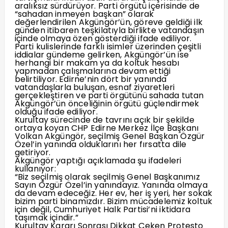
aralıksız sürdürüyor. Parti örgütü içerisinde de
“sahadan inmeyen başkan” olarak
değerlendirilen Akgüngör’ün, göreve geldiği ilk
günden itibaren teşkilatıyla birlikte vatandaşın
içinde olmaya özen gösterdiği ifade ediliyor.
Parti kulislerinde farklı isimler üzerinden çeşitli
iddialar gündeme gelirken, Akgüngör’ün ise
herhangi bir makam ya da koltuk hesabı
yapmadan çalışmalarına devam ettiği
belirtiliyor. Edirne’nin dört bir yanında
vatandaşlarla buluşan, esnaf ziyaretleri
gerçekleştiren ve parti örgütünü sahada tutan
Akgüngör’ün önceliğinin örgütü güçlendirmek
olduğu ifade ediliyor.
Kurultay sürecinde de tavrını açık bir şekilde
ortaya koyan CHP Edirne Merkez İlçe Başkanı
Volkan Akgüngör, seçilmiş Genel Başkan Özgür
Özel’in yanında olduklarını her fırsatta dile
getiriyor.
Akgüngör yaptığı açıklamada şu ifadeleri
kullanıyor:
“Biz seçilmiş olarak seçilmiş Genel Başkanımız
Sayın Özgür Özel’in yanındayız. Yanında olmaya
da devam edeceğiz. Her ev, her iş yeri, her sokak
bizim parti binamızdır. Bizim mücadelemiz koltuk
için değil, Cumhuriyet Halk Partisi’ni iktidara
taşımak içindir.”
Kurultay Kararı Sonrası Dikkat Çeken Protesto