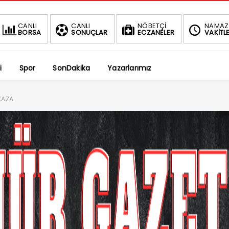
BIST
CANLI
CANLI
NÖBETÇİ
NAMAZ
BORSA
SONUÇLAR
ECZANELER
VAKİTLE
1.4
1.66%
i
Spor
SonDakika
Yazarlarımız
KAZA