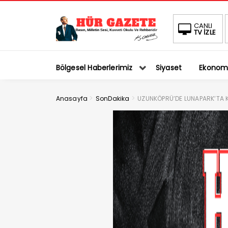
CANLI
TV İZLE
Bölgesel Haberlerimiz
Siyaset
Ekonom
>
>
Anasayfa
SonDakika
UZUNKÖPRÜ’DE LUNAPARK’TA 