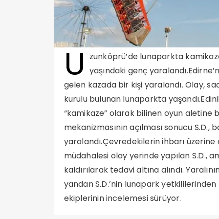
U
zunköprü’de lunaparkta kamikaze 
yaşındaki genç yaralandı.Edirne
gelen kazada bir kişi yaralandı. Olay, 
kurulu bulunan lunaparkta yaşandı.Edinile
“kamikaze” olarak bilinen oyun aletine b
mekanizmasının açılması sonucu S.D., b
yaralandı.Çevredekilerin ihbarı üzerine ol
müdahalesi olay yerinde yapılan S.D., 
kaldırılarak tedavi altına alındı. Yaralı
yandan S.D.’nin lunapark yetkililerinden şi
ekiplerinin incelemesi sürüyor.