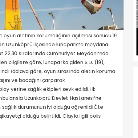
oyun aletinin korumalığının açılması sonucu 19
’nin Uzunköprü ilçesinde lunaparkta meydana
saat 22.30 sıralarında Cumhuriyet Meydanı’nda
n bilgilere göre, lunaparka giden S.D. (19),
indi. İddiaya göre, oyun sırasında aletin koruma
aşını ve bacağını çarparak
ay yerine sağlık ekipleri sevk edildi. İlk
ambulansla Uzunköprü Devlet Hastanesi’ne
nın sağlık durumunun iyi olduğu öğrenildi.Öte
kayetçi olduğu belirtildi. Olayla ilgili polis