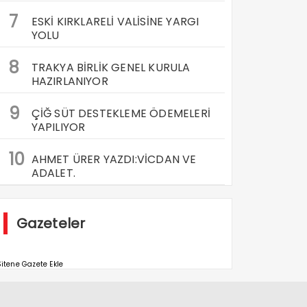
7
ESKİ KIRKLARELİ VALİSİNE YARGI
YOLU
8
TRAKYA BİRLİK GENEL KURULA
HAZIRLANIYOR
9
ÇİĞ SÜT DESTEKLEME ÖDEMELERİ
YAPILIYOR
10
AHMET ÜRER YAZDI:VİCDAN VE
ADALET.
Gazeteler
itene Gazete Ekle