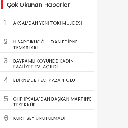
Çok Okunan Haberler
1
AKSAL’DAN YENİ TOKİ MÜJDESİ
2
HİSARCIKLIOĞLU’DAN EDİRNE
TEMASLARI
3
BAYRAMLI KÖYÜNDE KADIN
FAALİYET EVİ AÇILDI.
4
EDİRNE’DE FECİ KAZA:4 ÖLÜ
5
CHP İPSALA’DAN BAŞKAN MARTİN’E
TEŞEKKÜR
6
KURT BEY UNUTULMADI