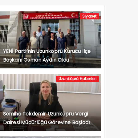
Siyaset
YENİ Parti’nin Uzunköprü Kurucu İlçe
Başkanı Osman Aydın Oldu
Uzunköprü Haberleri
Semiha Tokdemir Uzunköprü Vergi
Dairesi Müdürlüğü Görevine Başladı