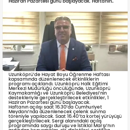
Haziran Pazartesi günü başlayacak. Haftanın..
Uzunköprü’de Hayat Boyu Öğrenme Haftası
kapsamında düzenlenecek etkinliklerin
programı açıklandı. Uzunköprü Halk Eğitimi
Merkezi Müdürlüğü öncülüğünde, Uzunköprü
Kaymakamlığı ve Uzunköprü Belediyesi’nin
destekleriyle gerçekleştirilecek etkinlikler, 1
Haziran Pazartesi günü başlayacak.
Haftanın açılışı saat 16.30’da Cumhuriyet
Meydanı’nda düzenlenecek çelenk sunma
töreniyle yapılacak. Saat 16.40’ta kortej yürüyüşü
gerçekleştirilecek. Sergi alanındaki açılış
programında saygı duruşu ve İstiklal Marşı’nın