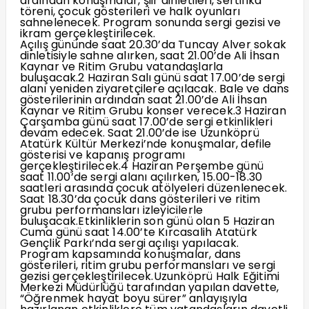
ardından konuşmalar, şiir dinletileri, sertifika
töreni, çocuk gösterileri ve halk oyunları
sahnelenecek. Program sonunda sergi gezisi ve
ikram gerçekleştirilecek.
Açılış gününde saat 20.30’da Tuncay Alver sokak
dinletisiyle sahne alırken, saat 21.00’de Ali İhsan
Kaynar ve Ritim Grubu vatandaşlarla
buluşacak.2 Haziran Salı günü saat 17.00’de sergi
alanı yeniden ziyaretçilere açılacak. Bale ve dans
gösterilerinin ardından saat 21.00’de Ali İhsan
Kaynar ve Ritim Grubu konser verecek.3 Haziran
Çarşamba günü saat 17.00’de sergi etkinlikleri
devam edecek. Saat 21.00’de ise Uzunköprü
Atatürk Kültür Merkezi’nde konuşmalar, defile
gösterisi ve kapanış programı
gerçekleştirilecek.4 Haziran Perşembe günü
saat 11.00’de sergi alanı açılırken, 15.00-18.30
saatleri arasında çocuk atölyeleri düzenlenecek.
Saat 18.30’da çocuk dans gösterileri ve ritim
grubu performansları izleyicilerle
buluşacak.Etkinliklerin son günü olan 5 Haziran
Cuma günü saat 14.00’te Kırcasalih Atatürk
Gençlik Parkı’nda sergi açılışı yapılacak.
Program kapsamında konuşmalar, dans
gösterileri, ritim grubu performansları ve sergi
gezisi gerçekleştirilecek.Uzunköprü Halk Eğitimi
Merkezi Müdürlüğü tarafından yapılan davette,
“Öğrenmek hayat boyu sürer” anlayışıyla