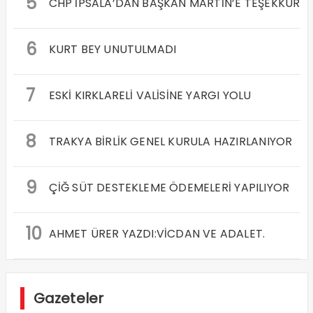
5
CHP İPSALA’DAN BAŞKAN MARTİN’E TEŞEKKÜR
6
KURT BEY UNUTULMADI
7
ESKİ KIRKLARELİ VALİSİNE YARGI YOLU
8
TRAKYA BİRLİK GENEL KURULA HAZIRLANIYOR
9
ÇİĞ SÜT DESTEKLEME ÖDEMELERİ YAPILIYOR
10
AHMET ÜRER YAZDI:VİCDAN VE ADALET.
Gazeteler