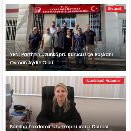
Siyaset
YENİ Parti’nin Uzunköprü Kurucu İlçe Başkanı
Osman Aydın Oldu
Uzunköprü Haberleri
Semiha Tokdemir Uzunköprü Vergi Dairesi