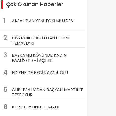
Çok Okunan Haberler
1
AKSAL’DAN YENİ TOKİ MÜJDESİ
2
HİSARCIKLIOĞLU’DAN EDİRNE
TEMASLARI
3
BAYRAMLI KÖYÜNDE KADIN
FAALİYET EVİ AÇILDI.
4
EDİRNE’DE FECİ KAZA:4 ÖLÜ
5
CHP İPSALA’DAN BAŞKAN MARTİN’E
TEŞEKKÜR
6
KURT BEY UNUTULMADI