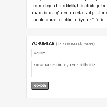
gerçekleşen bu etkinlik, bilinçli bir gele
kazandıran, öğrencilerimize yol göste
hocalarımıza teşekkür ediyoruz.” İfadeler
YORUMLAR
(İLK YORUMU SİZ YAZIN)