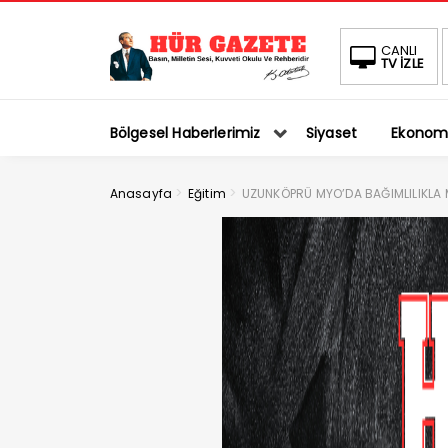
BIST
CANLI
TV İZLE
1.430,07
1.66%
Bölgesel Haberlerimiz
Siyaset
Ekonom
>
>
Anasayfa
Eğitim
UZUNKÖPRÜ MYO’DA BAĞIMLILIKLA