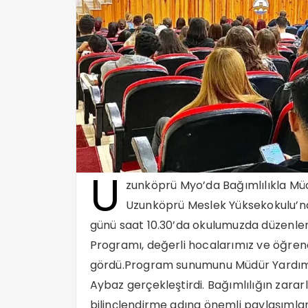
U
zunköprü Myo’da Bağımlılıkla M
Uzunköprü Meslek Yüksekokulu’n
günü saat 10.30’da okulumuzda düzenle
Programı, değerli hocalarımız ve öğrencil
gördü.Program sunumunu Müdür Yardımc
Aybaz gerçekleştirdi. Bağımlılığın zararl
bilinçlendirme adına önemli paylaşımlar 