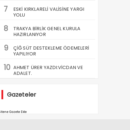
7
ESKİ KIRKLARELİ VALİSİNE YARGI
YOLU
8
TRAKYA BİRLİK GENEL KURULA
HAZIRLANIYOR
9
ÇİĞ SÜT DESTEKLEME ÖDEMELERİ
YAPILIYOR
10
AHMET ÜRER YAZDI:VİCDAN VE
ADALET.
Gazeteler
itene Gazete Ekle