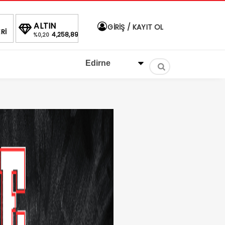
DOLAR
EURO
ALTIN
B
GİRİŞ / KAYIT OL
Rİ
30,07
40,0479
46,9674
4,258,89
%
%
%0,20
1.