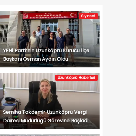
Siyaset
YENİ Parti’nin Uzunköprü Kurucu İlçe
Başkanı Osman Aydın Oldu
Uzunköprü Haberleri
Semiha Tokdemir Uzunköprü Vergi
Dairesi Müdürlüğü Görevine Başladı