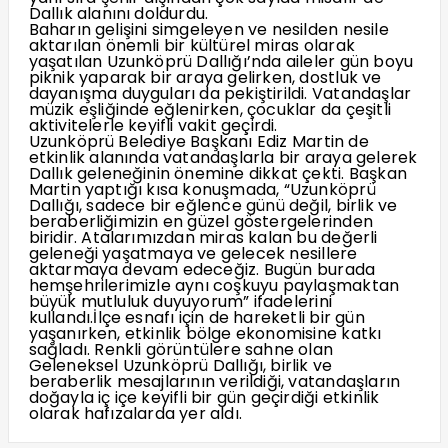
Dallık alanını doldurdu.
Baharın gelişini simgeleyen ve nesilden nesile
aktarılan önemli bir kültürel miras olarak
yaşatılan Uzunköprü Dallığı’nda aileler gün boyu
piknik yaparak bir araya gelirken, dostluk ve
dayanışma duyguları da pekiştirildi. Vatandaşlar
müzik eşliğinde eğlenirken, çocuklar da çeşitli
aktivitelerle keyifli vakit geçirdi.
Uzunköprü Belediye Başkanı Ediz Martin de
etkinlik alanında vatandaşlarla bir araya gelerek
Dallık geleneğinin önemine dikkat çekti. Başkan
Martin yaptığı kısa konuşmada, “Uzunköprü
Dallığı, sadece bir eğlence günü değil, birlik ve
beraberliğimizin en güzel göstergelerinden
biridir. Atalarımızdan miras kalan bu değerli
geleneği yaşatmaya ve gelecek nesillere
aktarmaya devam edeceğiz. Bugün burada
hemşehrilerimizle aynı coşkuyu paylaşmaktan
büyük mutluluk duyuyorum” ifadelerini
kullandı.İlçe esnafı için de hareketli bir gün
yaşanırken, etkinlik bölge ekonomisine katkı
sağladı. Renkli görüntülere sahne olan
Geleneksel Uzunköprü Dallığı, birlik ve
beraberlik mesajlarının verildiği, vatandaşların
doğayla iç içe keyifli bir gün geçirdiği etkinlik
olarak hafızalarda yer aldı.