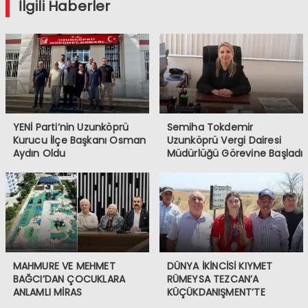
İlgili Haberler
YENİ Parti’nin Uzunköprü
Semiha Tokdemir
Kurucu İlçe Başkanı Osman
Uzunköprü Vergi Dairesi
Aydın Oldu
Müdürlüğü Görevine Başladı
MAHMURE VE MEHMET
DÜNYA İKİNCİSİ KIYMET
BAĞCI’DAN ÇOCUKLARA
RÜMEYSA TEZCAN’A
ANLAMLI MİRAS
KÜÇÜKDANIŞMENT’TE
COŞKULU KARŞILAMA