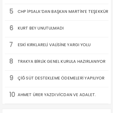
5
CHP İPSALA’DAN BAŞKAN MARTİN’E TEŞEKKÜR
6
KURT BEY UNUTULMADI
7
ESKİ KIRKLARELİ VALİSİNE YARGI YOLU
8
TRAKYA BİRLİK GENEL KURULA HAZIRLANIYOR
9
ÇİĞ SÜT DESTEKLEME ÖDEMELERİ YAPILIYOR
10
AHMET ÜRER YAZDI:VİCDAN VE ADALET.