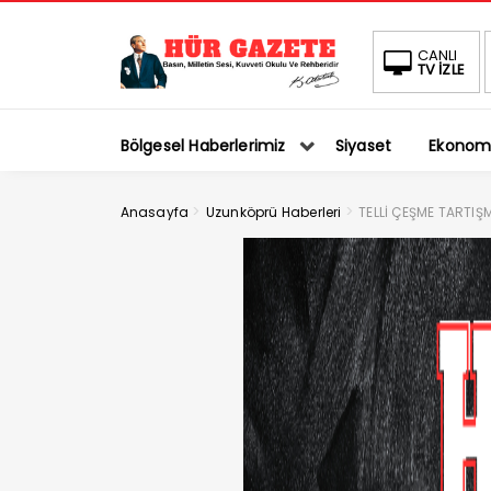
CANLI
TV İZLE
Bölgesel Haberlerimiz
Siyaset
Ekonom
>
>
Anasayfa
Uzunköprü Haberleri
TELLİ ÇEŞME TARTIŞM