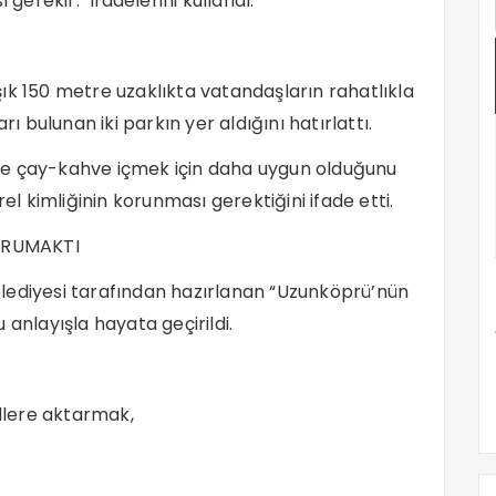
 gerekir.” ifadelerini kullandı.
ık 150 metre uzaklıkta vatandaşların rahatlıkla
rı bulunan iki parkın yer aldığını hatırlattı.
ve çay-kahve içmek için daha uygun olduğunu
rel kimliğinin korunması gerektiğini ifade etti.
ORUMAKTI
lediyesi tarafından hazırlanan “Uzunköprü’nün
 anlayışla hayata geçirildi.
illere aktarmak,