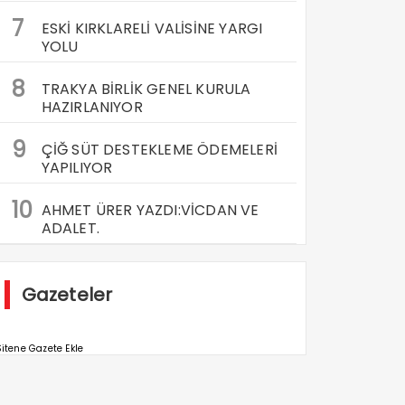
7
ESKİ KIRKLARELİ VALİSİNE YARGI
YOLU
8
TRAKYA BİRLİK GENEL KURULA
HAZIRLANIYOR
9
ÇİĞ SÜT DESTEKLEME ÖDEMELERİ
YAPILIYOR
10
AHMET ÜRER YAZDI:VİCDAN VE
ADALET.
Gazeteler
itene Gazete Ekle