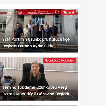
Siyaset
YENİ Parti’nin Uzunköprü Kurucu İlçe
Başkanı Osman Aydın Oldu
Uzunköprü Haberleri
Semiha Tokdemir Uzunköprü Vergi
Dairesi Müdürlüğü Görevine Başladı