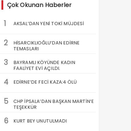
Çok Okunan Haberler
1
AKSAL’DAN YENİ TOKİ MÜJDESİ
2
HİSARCIKLIOĞLU’DAN EDİRNE
TEMASLARI
3
BAYRAMLI KÖYÜNDE KADIN
FAALİYET EVİ AÇILDI.
4
EDİRNE’DE FECİ KAZA:4 ÖLÜ
5
CHP İPSALA’DAN BAŞKAN MARTİN’E
TEŞEKKÜR
6
KURT BEY UNUTULMADI