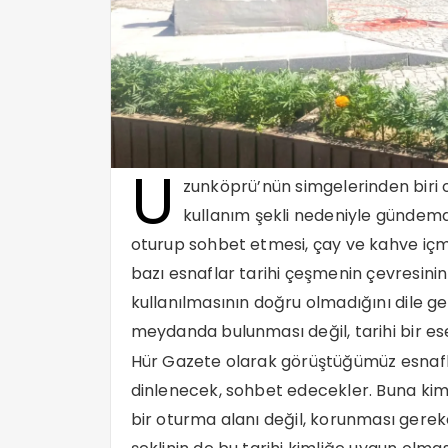
U
zunköprü’nün simgelerinden biri 
kullanım şekli nedeniyle gündem
oturup sohbet etmesi, çay ve kahve içme
bazı esnaflar tarihi çeşmenin çevresini
kullanılmasının doğru olmadığını dile get
meydanda bulunması değil, tarihi bir ese
Hür Gazete olarak görüştüğümüz esnaflar
dinlenecek, sohbet edecekler. Buna kims
bir oturma alanı değil, korunması gereke