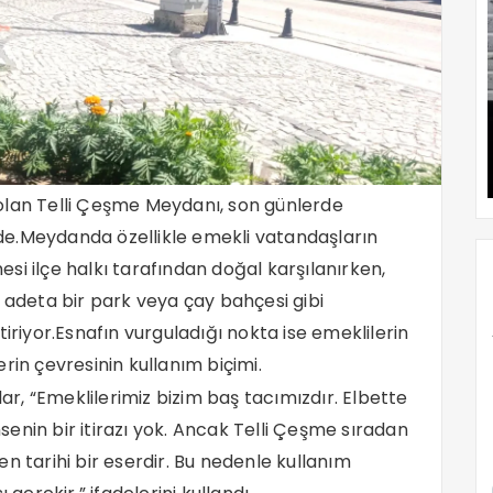
olan Telli Çeşme Meydanı, son günlerde
de.Meydanda özellikle emekli vatandaşların
si ilçe halkı tarafından doğal karşılanırken,
n adeta bir park veya çay bahçesi gibi
iriyor.Esnafın vurguladığı nokta ise emeklilerin
rin çevresinin kullanım biçimi.
, “Emeklilerimiz bizim baş tacımızdır. Elbette
enin bir itirazı yok. Ancak Telli Çeşme sıradan
n tarihi bir eserdir. Bu nedenle kullanım