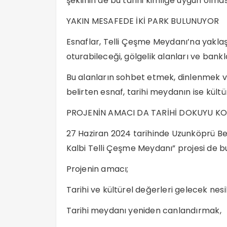
şeklinin de bu tarihi kimliğe uygun olması
YAKIN MESAFEDE İKİ PARK BULUNUYOR
Esnaflar, Telli Çeşme Meydanı’na yaklaş
oturabileceği, gölgelik alanları ve bankla
Bu alanların sohbet etmek, dinlenmek 
belirten esnaf, tarihi meydanın ise kültü
PROJENİN AMACI DA TARİHİ DOKUYU K
27 Haziran 2024 tarihinde Uzunköprü Be
Kalbi Telli Çeşme Meydanı” projesi de bu
Projenin amacı;
Tarihi ve kültürel değerleri gelecek nes
Tarihi meydanı yeniden canlandırmak,