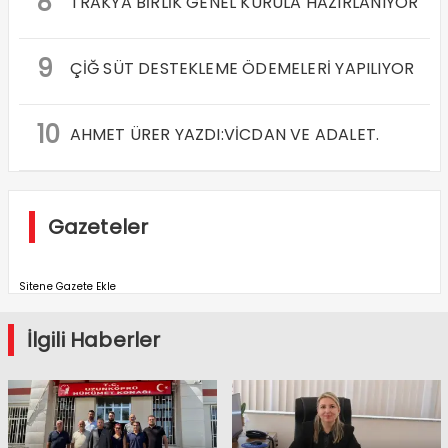
8
TRAKYA BİRLİK GENEL KURULA HAZIRLANIYOR
9
ÇİĞ SÜT DESTEKLEME ÖDEMELERİ YAPILIYOR
10
AHMET ÜRER YAZDI:VİCDAN VE ADALET.
Gazeteler
Sitene Gazete Ekle
İlgili Haberler