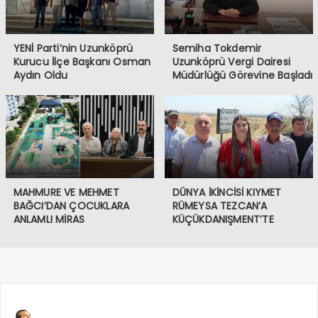
YENİ Parti’nin Uzunköprü
Semiha Tokdemir
Kurucu İlçe Başkanı Osman
Uzunköprü Vergi Dairesi
Aydın Oldu
Müdürlüğü Görevine Başladı
MAHMURE VE MEHMET
DÜNYA İKİNCİSİ KIYMET
BAĞCI’DAN ÇOCUKLARA
RÜMEYSA TEZCAN’A
ANLAMLI MİRAS
KÜÇÜKDANIŞMENT’TE
COŞKULU KARŞILAMA