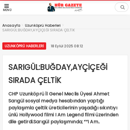
MENÜ
>
>
Anasayfa
Uzunköprü Haberleri
SARIGÜL:BUĞDAY,AYÇİÇEĞİ SIRADA ÇELTİK
UZUNKÖPRÜ HABERLERI
18 Eylül 2025 08:12
SARIGÜL:BUĞDAY,AYÇİÇEĞİ
SIRADA ÇELTİK
CHP Uzunköprü İl Genel Meclis Üyesi Ahmet
Sarıgül sosyal medya hesabından yaptığı
paylaşımla çeltik üreticilerinin yaşadığı sıkıntıyı
ünlü Hollywood filmi I Am Legend filmi üzerinden
dile getirdi.Sarıgül paylaşımında; ““I Am..