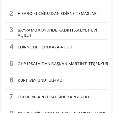
2
HİSARCIKLIOĞLU’DAN EDİRNE TEMASLARI
3
BAYRAMLI KÖYÜNDE KADIN FAALİYET EVİ
AÇILDI.
4
EDİRNE’DE FECİ KAZA:4 ÖLÜ
5
CHP İPSALA’DAN BAŞKAN MARTİN’E TEŞEKKÜR
6
KURT BEY UNUTULMADI
7
ESKİ KIRKLARELİ VALİSİNE YARGI YOLU