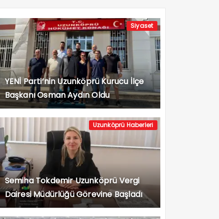
Siyaset
YENİ Parti’nin Uzunköprü Kurucu İlçe
Başkanı Osman Aydın Oldu
Uzunköprü Haberleri
Semiha Tokdemir Uzunköprü Vergi
Dairesi Müdürlüğü Görevine Başladı