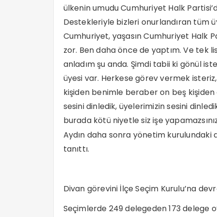
ülkenin umudu Cumhuriyet Halk Partisi’di
Destekleriyle bizleri onurlandıran tüm 
Cumhuriyet, yaşasın Cumhuriyet Halk Par
zor. Ben daha önce de yaptım. Ve tek l
anladım şu anda. Şimdi tabii ki gönül iste
üyesi var. Herkese görev vermek isteriz
kişiden benimle beraber on beş kişiden 
sesini dinledik, üyelerimizin sesini dinle
burada kötü niyetle siz işe yapamazsını
Aydın daha sonra yönetim kurulundaki a
tanıttı.
Divan görevini İlçe Seçim Kurulu’na devr
Seçimlerde 249 delegeden 173 delege oy 