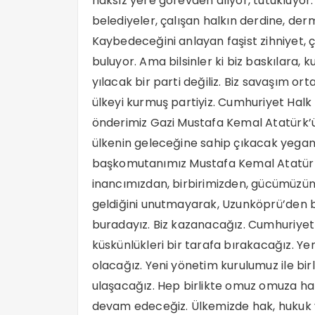
haksız yere görevden alıyor, tutukluyor. 
belediyeler, çalışan halkın derdine, de
Kaybedeceğini anlayan faşist zihniyet, 
buluyor. Ama bilsinler ki biz baskılara, k
yılacak bir parti değiliz. Biz savaşım o
ülkeyi kurmuş partiyiz. Cumhuriyet Halk P
önderimiz Gazi Mustafa Kemal Atatürk’ün
ülkenin geleceğine sahip çıkacak yegan
başkomutanımız Mustafa Kemal Atatürk’
inancımızdan, birbirimizden, gücümüzün
geldiğini unutmayarak, Uzunköprü’den bir
buradayız. Biz kazanacağız. Cumhuriyet Ha
küskünlükleri bir tarafa bırakacağız. Yen
olacağız. Yeni yönetim kurulumuz ile bir
ulaşacağız. Hep birlikte omuz omuza ha
devam edeceğiz. Ülkemizde hak, hukuk v