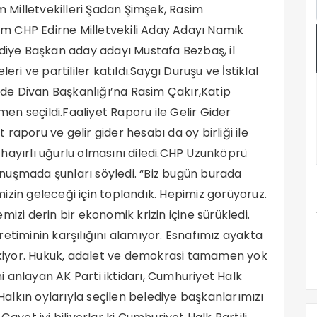
Milletvekilleri Şadan Şimşek, Rasim
m CHP Edirne Milletvekili Aday Adayı Namık
ye Başkan aday adayı Mustafa Bezbaş, il
eri ve partililer katıldı.Saygı Duruşu ve İstiklal
de Divan Başkanlığı’na Rasim Çakır,Katip
n seçildi.Faaliyet Raporu ile Gelir Gider
raporu ve gelir gider hesabı da oy birliği ile
hayırlı uğurlu olmasını diledi.CHP Uzunköprü
nuşmada şunları söyledi. “Biz bugün burada
emizin geleceği için toplandık. Hepimiz görüyoruz.
kemizi derin bir ekonomik krizin içine sürükledi.
 üretiminin karşılığını alamıyor. Esnafımız ayakta
kiyor. Hukuk, adalet ve demokrasi tamamen yok
 anlayan AK Parti iktidarı, Cumhuriyet Halk
 Halkın oylarıyla seçilen belediye başkanlarımızı