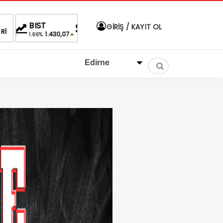
EURO
ALTIN
BIST
DO
GİRİŞ / KAYIT OL
Rİ
46,9674
4,258,89
1.430,07
4
%
%0,20
1.66%
%