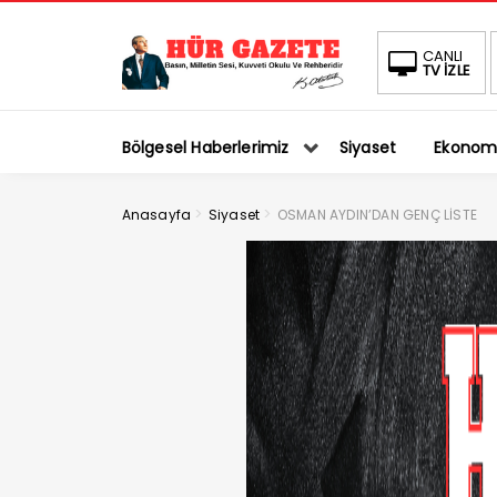
CANLI
TV İZLE
Bölgesel Haberlerimiz
Siyaset
Ekonom
>
>
Anasayfa
Siyaset
OSMAN AYDIN’DAN GENÇ LİSTE