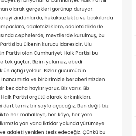
Gayet iyi biliyorlar ki Cumhuriyet Halk Partili
rman olarak gerçekleri görünüp duruyor.
çareyi zindanlarda, hukuksuzlukta ve baskılarda
umpaslara, adaletsizliklere, adaletsizliklerle
rtasında cephelerde, mevzilerde kurulmuş, bu
artisi bu ülkenin kurucu idaresidir. Ulu
 Partisi olan Cumhuriyet Halk Partisi bu
e tek güçtür. Bizim yolumuz, ebedi
ün açtığı yoldur. Bizler gücümüzün
 inancımızla ve birbirimizle beraberimizden
 kez daha haykırıyoruz. Biz varız. Biz
lk Partisi örgütü olarak kırkınlıkları,
i dert temiz bir sayfa açacağız. Ben değil, biz
likte her mahalleye, her köye, her yere
lkımızla yan yana iktidar yolunda yürümeye
e adaleti yeniden tesis edeceğiz. Çünkü bu