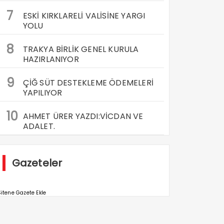
7
ESKİ KIRKLARELİ VALİSİNE YARGI
YOLU
8
TRAKYA BİRLİK GENEL KURULA
HAZIRLANIYOR
9
ÇİĞ SÜT DESTEKLEME ÖDEMELERİ
YAPILIYOR
10
AHMET ÜRER YAZDI:VİCDAN VE
ADALET.
Gazeteler
itene Gazete Ekle