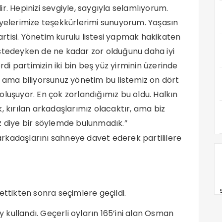
r. Hepinizi sevgiyle, saygıyla selamlıyorum.
üyelerimize teşekkürlerimi sunuyorum. Yaşasın
tisi. Yönetim kurulu listesi yapmak hakikaten
istedeyken de ne kadar zor olduğunu daha iyi
rdi partimizin iki bin beş yüz yirminin üzerinde
, ama biliyorsunuz yönetim bu listemiz on dört
oluşuyor. En çok zorlandığımız bu oldu. Halkın
dik, kırılan arkadaşlarımız olacaktır, ama biz
z diye bir söylemde bulunmadık.”
rkadaşlarını sahneye davet ederek partililere
ettikten sonra seçimlere geçildi.
S
kullandı. Geçerli oyların 165’ini alan Osman