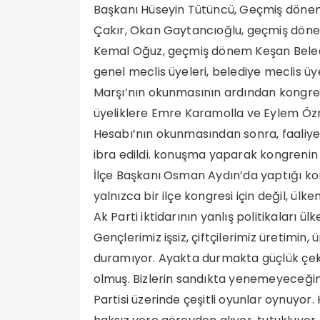
Başkanı Hüseyin Tütüncü, Geçmiş dönem 
Çakır, Okan Gaytancıoğlu, geçmiş döne
Kemal Oğuz, geçmiş dönem Keşan Beledi
genel meclis üyeleri, belediye meclis üyel
Marşı’nın okunmasının ardından kongre
üyeliklere Emre Karamolla ve Eylem Özme
Hesabı’nın okunmasından sonra, faaliyet 
ibra edildi. konuşma yaparak kongrenin 
İlçe Başkanı Osman Aydın’da yaptığı ko
yalnızca bir ilçe kongresi için değil, ülk
Ak Parti iktidarının yanlış politikaları ül
Gençlerimiz işsiz, çiftçilerimiz üretimin,
duramıyor. Ayakta durmakta güçlük çe
olmuş. Bizlerin sandıkta yenemeyeceğini
Partisi üzerinde çeşitli oyunlar oynuyor.