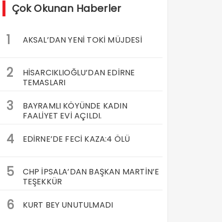
Çok Okunan Haberler
1
AKSAL’DAN YENİ TOKİ MÜJDESİ
2
HİSARCIKLIOĞLU’DAN EDİRNE
TEMASLARI
3
BAYRAMLI KÖYÜNDE KADIN
FAALİYET EVİ AÇILDI.
4
EDİRNE’DE FECİ KAZA:4 ÖLÜ
5
CHP İPSALA’DAN BAŞKAN MARTİN’E
TEŞEKKÜR
6
KURT BEY UNUTULMADI