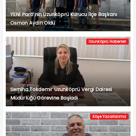
YENİ Parti’nin Uzunköprü Kurucu İlçe Başkanı
Osman Aydın Oldu
Uzunköprü Haberleri
Semiha Tokdemir Uzunköprü Vergi Dairesi
Müdürlüğü Görevine Başladı
Köşe Yazarlarımız