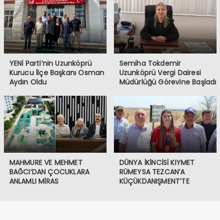
YENİ Parti’nin Uzunköprü
Semiha Tokdemir
Kurucu İlçe Başkanı Osman
Uzunköprü Vergi Dairesi
Aydın Oldu
Müdürlüğü Görevine Başladı
MAHMURE VE MEHMET
DÜNYA İKİNCİSİ KIYMET
BAĞCI’DAN ÇOCUKLARA
RÜMEYSA TEZCAN’A
ANLAMLI MİRAS
KÜÇÜKDANIŞMENT’TE
COŞKULU KARŞILAMA