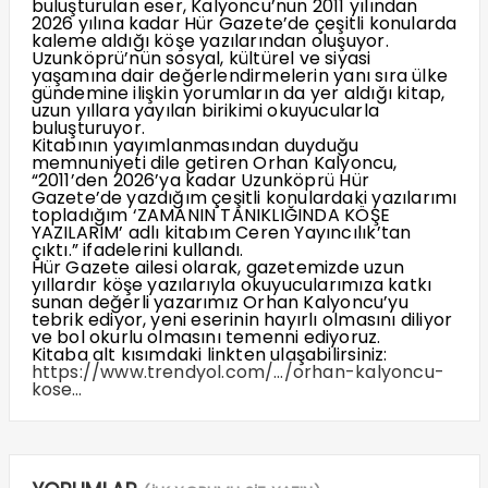
buluşturulan eser, Kalyoncu’nun 2011 yılından
2026 yılına kadar Hür Gazete’de çeşitli konularda
kaleme aldığı köşe yazılarından oluşuyor.
Uzunköprü’nün sosyal, kültürel ve siyasi
yaşamına dair değerlendirmelerin yanı sıra ülke
gündemine ilişkin yorumların da yer aldığı kitap,
uzun yıllara yayılan birikimi okuyucularla
buluşturuyor.
Kitabının yayımlanmasından duyduğu
memnuniyeti dile getiren Orhan Kalyoncu,
“2011’den 2026’ya kadar Uzunköprü Hür
Gazete’de yazdığım çeşitli konulardaki yazılarımı
topladığım ‘ZAMANIN TANIKLIĞINDA KÖŞE
YAZILARIM’ adlı kitabım Ceren Yayıncılık’tan
çıktı.” ifadelerini kullandı.
Hür Gazete ailesi olarak, gazetemizde uzun
yıllardır köşe yazılarıyla okuyucularımıza katkı
sunan değerli yazarımız Orhan Kalyoncu’yu
tebrik ediyor, yeni eserinin hayırlı olmasını diliyor
ve bol okurlu olmasını temenni ediyoruz.
Kitaba alt kısımdaki linkten ulaşabilirsiniz:
https://www.trendyol.com/…/orhan-kalyoncu-
kose…