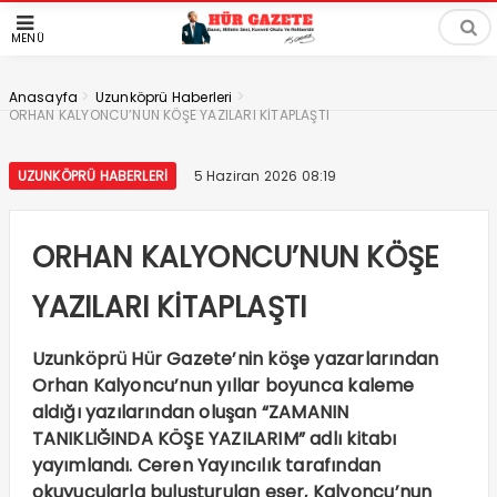
MENÜ
>
>
Anasayfa
Uzunköprü Haberleri
ORHAN KALYONCU’NUN KÖŞE YAZILARI KİTAPLAŞTI
UZUNKÖPRÜ HABERLERI
5 Haziran 2026 08:19
ORHAN KALYONCU’NUN KÖŞE
YAZILARI KİTAPLAŞTI
Uzunköprü Hür Gazete’nin köşe yazarlarından
Orhan Kalyoncu’nun yıllar boyunca kaleme
aldığı yazılarından oluşan “ZAMANIN
TANIKLIĞINDA KÖŞE YAZILARIM” adlı kitabı
yayımlandı. Ceren Yayıncılık tarafından
okuyucularla buluşturulan eser, Kalyoncu’nun