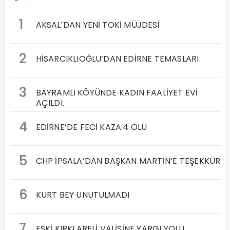
1
AKSAL’DAN YENİ TOKİ MÜJDESİ
2
HİSARCIKLIOĞLU’DAN EDİRNE TEMASLARI
3
BAYRAMLI KÖYÜNDE KADIN FAALİYET EVİ
AÇILDI.
4
EDİRNE’DE FECİ KAZA:4 ÖLÜ
5
CHP İPSALA’DAN BAŞKAN MARTİN’E TEŞEKKÜR
6
KURT BEY UNUTULMADI
7
ESKİ KIRKLARELİ VALİSİNE YARGI YOLU