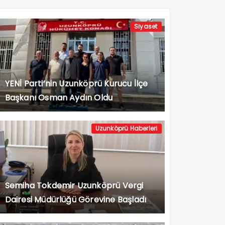
Siyaset
YENİ Parti’nin Uzunköprü Kurucu İlçe
Başkanı Osman Aydın Oldu
Uzunköprü Haberleri
Semiha Tokdemir Uzunköprü Vergi
Dairesi Müdürlüğü Görevine Başladı