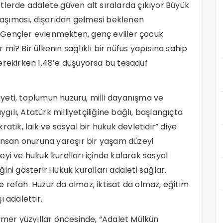
tlerde adalete güven alt sıralarda çıkıyor.Büyük
 taşıması, dışarıdan gelmesi beklenen
?Gençler evlenmekten, genç evliler çocuk
mi? Bir ülkenin sağlıklı bir nüfus yapısına sahip
erekirken 1.48’e düşüyorsa bu tesadüf
yeti, toplumun huzuru, milli dayanışma ve
ygılı, Atatürk milliyetçiliğine bağlı, başlangıçta
atik, laik ve sosyal bir hukuk devletidir” diye
 insan onuruna yaraşır bir yaşam düzeyi
yi ve hukuk kuralları içinde kalarak sosyal
ini gösterir.Hukuk kuralları adaleti sağlar.
 refah. Huzur da olmaz, iktisat da olmaz, eğitim
 adalettir.
 Ömer yüzyıllar öncesinde, “Adalet Mülkün