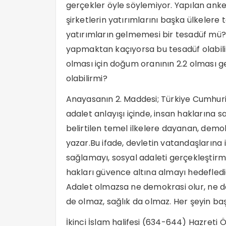
gerçekler öyle söylemiyor. Yapılan anke
şirketlerin yatırımlarını başka ülkelere
yatırımların gelmemesi bir tesadüf mü
yapmaktan kaçıyorsa bu tesadüf olabilir 
olması için doğum oranının 2.2 olması g
olabilirmi?
Anayasanın 2. Maddesi; Türkiye Cumhuri
adalet anlayışı içinde, insan haklarına sa
belirtilen temel ilkelere dayanan, demokr
yazar.Bu ifade, devletin vatandaşlarına
sağlamayı, sosyal adaleti gerçekleştirme
hakları güvence altına almayı hedeflediğ
Adalet olmazsa ne demokrasi olur, ne de
de olmaz, sağlık da olmaz. Her şeyin başı
İkinci İslam halifesi (634-644) Hazreti