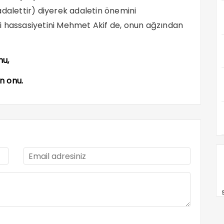
adalettir) diyerek adaletin önemini
gili hassasiyetini Mehmet Akif de, onun ağzından
nu,
Ömer’den onu.
S