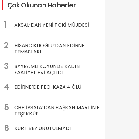
Çok Okunan Haberler
1
AKSAL’DAN YENİ TOKİ MÜJDESİ
2
HİSARCIKLIOĞLU’DAN EDİRNE
TEMASLARI
3
BAYRAMLI KÖYÜNDE KADIN
FAALİYET EVİ AÇILDI.
4
EDİRNE’DE FECİ KAZA:4 ÖLÜ
5
CHP İPSALA’DAN BAŞKAN MARTİN’E
TEŞEKKÜR
6
KURT BEY UNUTULMADI