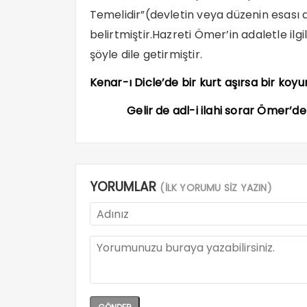
Temelidir”(devletin veya düzenin esası 
belirtmiştir.Hazreti Ömer’in adaletle il
şöyle dile getirmiştir.
Kenar-ı Dicle’de bir kurt aşırsa bir koyu
Gelir de adl-i ilahi sorar 
YORUMLAR
(İLK YORUMU SİZ YAZIN)