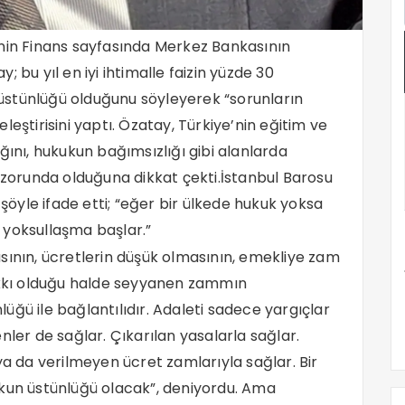
inin Finans sayfasında Merkez Bankasının
 bu yıl en iyi ihtimalle faizin yüzde 30
üstünlüğü olduğunu söyleyerek “sorunların
eştirisini yaptı. Özatay, Türkiye’nin eğitim ve
ğını, hukukun bağımsızlığı gibi alanlarda
k zorunda olduğuna dikkat çekti.İstanbul Barosu
yle ifade etti; “eğer bir ülkede hukuk yoksa
al yoksullaşma başlar.”
sının, ücretlerin düşük olmasının, emekliye zam
kı olduğu halde seyyanen zammın
ğü ile bağlantılıdır. Adaleti sadece yargıçlar
nler de sağlar. Çıkarılan yasalarla sağlar.
ya da verilmeyen ücret zamlarıyla sağlar. Bir
ukun üstünlüğü olacak”, deniyordu. Ama