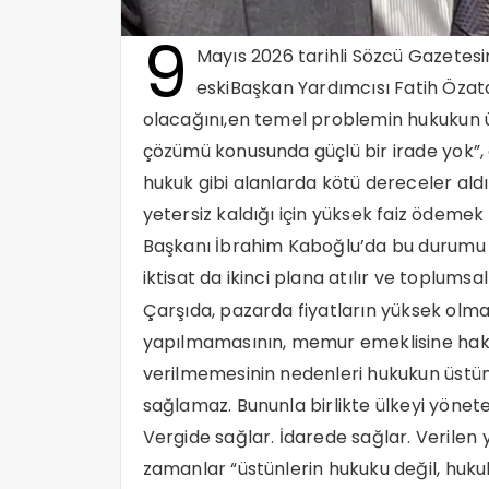
9
Mayıs 2026 tarihli Sözcü Gazetes
eskiBaşkan Yardımcısı Fatih Özatay;
olacağını,en temel problemin hukukun 
çözümü konusunda güçlü bir irade yok”, el
hukuk gibi alanlarda kötü dereceler aldı
yetersiz kaldığı için yüksek faiz ödeme
Başkanı İbrahim Kaboğlu’da bu durumu şö
iktisat da ikinci plana atılır ve toplums
Çarşıda, pazarda fiyatların yüksek olma
yapılmamasının, memur emeklisine hak
verilmemesinin nedenleri hukukun üstünlü
sağlamaz. Bununla birlikte ülkeyi yönete
Vergide sağlar. İdarede sağlar. Verilen 
zamanlar “üstünlerin hukuku değil, huk