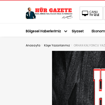
CANLI
TV İZLE
Bölgesel Haberlerimiz
Siyaset
Ekonom
>
>
Anasayfa
Köşe Yazarlarımız
ORHAN KALYONCU YAZ