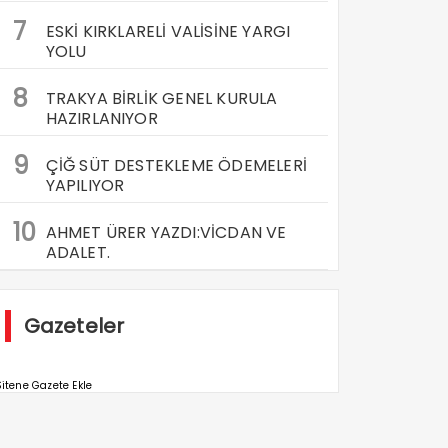
7
ESKİ KIRKLARELİ VALİSİNE YARGI
YOLU
8
TRAKYA BİRLİK GENEL KURULA
HAZIRLANIYOR
9
ÇİĞ SÜT DESTEKLEME ÖDEMELERİ
YAPILIYOR
10
AHMET ÜRER YAZDI:VİCDAN VE
ADALET.
Gazeteler
itene Gazete Ekle