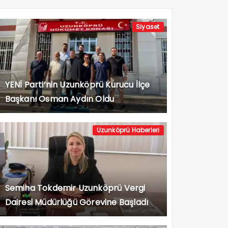
Siyaset
YENİ Parti’nin Uzunköprü Kurucu İlçe
Başkanı Osman Aydın Oldu
Uzunköprü Haberleri
Semiha Tokdemir Uzunköprü Vergi
Dairesi Müdürlüğü Görevine Başladı