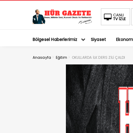
CANLI
TV İZLE
Bölgesel Haberlerimiz
Siyaset
Ekonom
>
>
Anasayfa
Eğitim
OKULLARDA İLK DERS ZİLİ ÇALDI