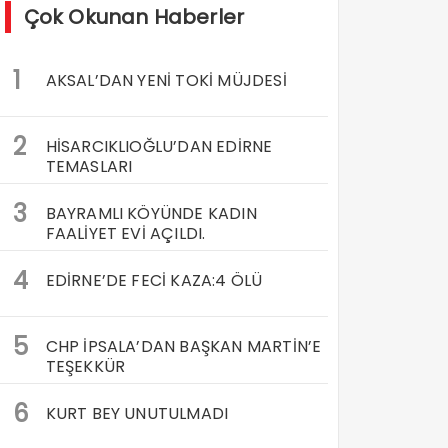
Çok Okunan Haberler
1
AKSAL’DAN YENİ TOKİ MÜJDESİ
2
HİSARCIKLIOĞLU’DAN EDİRNE
TEMASLARI
3
BAYRAMLI KÖYÜNDE KADIN
FAALİYET EVİ AÇILDI.
4
EDİRNE’DE FECİ KAZA:4 ÖLÜ
5
CHP İPSALA’DAN BAŞKAN MARTİN’E
TEŞEKKÜR
6
KURT BEY UNUTULMADI