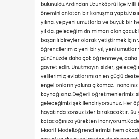
bulunuldu.Ardından Uzunköprü İlçe Milli
önemini anlatan bir konuşma yaptı.Mısı
yılına, yepyeni umutlarla ve büyük bir
yıl da, geleceğimizin mimarı olan çocukl
başarılı bireyler olarak yetiştirmek için
öğrencilerimiz; yeni bir yıl, yeni umutlar
gününüzde daha çok öğrenmeye, daha ç
gayret edin. Unutmayın; sizler, geleceğ
velilerimiz; evlatlarımızın en güçlü desteğ
engel onların yoluna çıkamaz. İnancınız
kaynağısınız.Değerli öğretmenlerimiz; siz
geleceğimizi şekillendiriyorsunuz. Her ö
hayatında sonsuz izler bırakacaktır. Bu 
katacağınıza yürekten inanıyorum.Kademe
Maarif Modeli,öğrencilerimizi hem akad