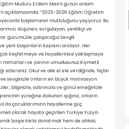
 Eğitim Müdürü Erdem Mısırlı günün anlam
rlı açıklamasında; “2025-2026 Eğitim Öğretim
 heyecanla başlamanın mutluluğunu yaşıyoruz. Bu
arımızı; düşünen, sorgulayan, yenilikçi ve
 var gücümüzle çalışacağız.Sevgili
 ve yeni başarıların kapısını aralıyor. Her
ok keşfetmeye ve hayallerinize yaklaşmaya
in mimarları ve yarının umudusunuz.Kıymetli
i sizlersiniz. Okul ve aile el ele verdiğinde, hiçbir
 ve sevginizle onların en büyük motivasyon
ler, bilginizle, sabrınızla ve gönül emeğinizle
ğrencinin yüreğine dokunan ışığınız, onların
yıl da çocuklarımızın hayallerine güç
li olarak hayata geçirilen Türkiye Yüzyılı
emik başarılarla donatmak hem de ahlaki,