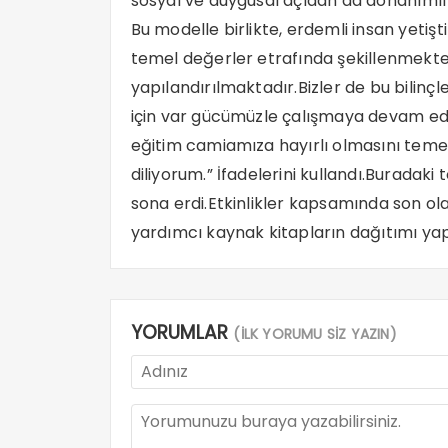
sosyal ve duygusal açıdan da donanımlı 
Bu modelle birlikte, erdemli insan yetişt
temel değerler etrafında şekillenmekte,
yapılandırılmaktadır.Bizler de bu bilinç
için var gücümüzle çalışmaya devam ed
eğitim camiamıza hayırlı olmasını temenn
diliyorum.” İfadelerini kullandı.Buradaki 
sona erdi.Etkinlikler kapsamında son ola
yardımcı kaynak kitapların dağıtımı yapı
YORUMLAR
(İLK YORUMU SİZ YAZIN)