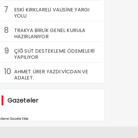
7
ESKİ KIRKLARELİ VALİSİNE YARGI
YOLU
8
TRAKYA BİRLİK GENEL KURULA
HAZIRLANIYOR
9
ÇİĞ SÜT DESTEKLEME ÖDEMELERİ
YAPILIYOR
10
AHMET ÜRER YAZDI:VİCDAN VE
ADALET.
Gazeteler
itene Gazete Ekle