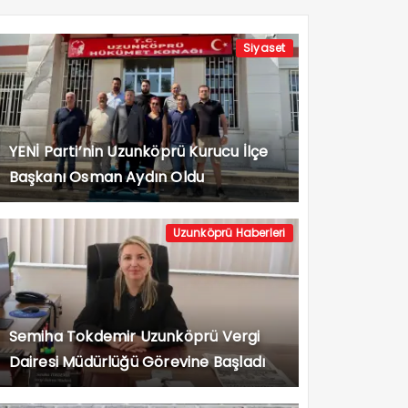
Siyaset
YENİ Parti’nin Uzunköprü Kurucu İlçe
Başkanı Osman Aydın Oldu
Uzunköprü Haberleri
Semiha Tokdemir Uzunköprü Vergi
Dairesi Müdürlüğü Görevine Başladı