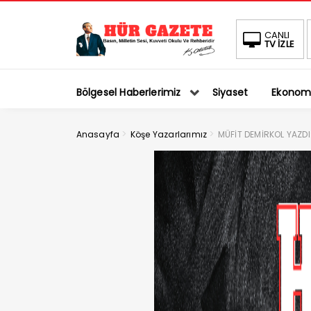
CANLI
TV İZLE
Bölgesel Haberlerimiz
Siyaset
Ekonom
>
>
Anasayfa
Köşe Yazarlarımız
MÜFİT DEMİRKOL YAZD