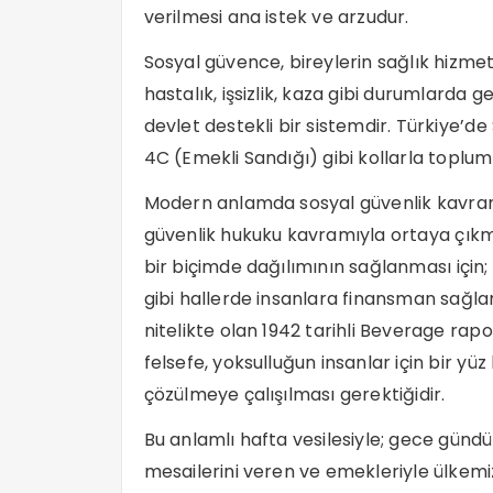
verilmesi ana istek ve arzudur.
Sosyal güvence, bireylerin sağlık hizmet
hastalık, işsizlik, kaza gibi durumlarda 
devlet destekli bir sistemdir. Türkiye’d
4C (Emekli Sandığı) gibi kollarla toplum
Modern anlamda sosyal güvenlik kavramı 
güvenlik hukuku kavramıyla ortaya çıkmı
bir biçimde dağılımının sağlanması için; 
gibi hallerde insanlara finansman sağl
nitelikte olan 1942 tarihli Beverage rap
felsefe, yoksulluğun insanlar için bir yü
çözülmeye çalışılması gerektiğidir.
Bu anlamlı hafta vesilesiyle; gece günd
mesailerini veren ve emekleriyle ülkem