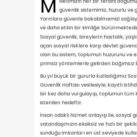
M
illetimizin her bir ferdini doğ
güvenlik sistemimiz, huzurlu ve 
Yarınlara güvenle bakabilmemizi sağla
ve daha etkin bir kimliğe bürünmektedir
Sosyal güvenlik, bireylerin hastalık, yaşlı
açan sosyal risklere karşı devlet güvenc
olan bu sistem, toplumun huzurunu ve e
primsiz yöntemlerle gelirden bağımsız 
Bu yıl büyük bir gururla kutladığımız S
Güvenlik Haftası vesilesiyle; kayıtlı isti
bir kez daha vurgulayıp, toplumun tüm ke
istenilen hedeftir.
İnsan odaklı hizmet anlayışı ile, sosya
vatandaşımızın eksiksiz ve hızlı bir şek
sunduğu imkanları en üst seviyede kullan