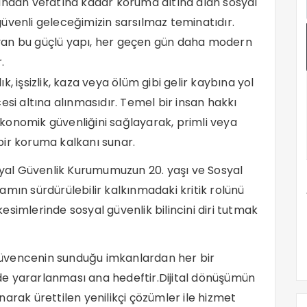
umundan vefatına kadar koruma altına alan sosyal
güvenli geleceğimizin sarsılmaz teminatıdır.
yan bu güçlü yapı, her geçen gün daha modern
.
lık, işsizlik, kaza veya ölüm gibi gelir kaybına yol
esi altına alınmasıdır. Temel bir insan hakkı
konomik güvenliğini sağlayarak, primli veya
bir koruma kalkanı sunar.
osyal Güvenlik Kurumumuzun 20. yaşı ve Sosyal
hdamın sürdürülebilir kalkınmadaki kritik rolünü
simlerinde sosyal güvenlik bilincini diri tutmak
l güvencenin sunduğu imkanlardan her bir
ilde yararlanması ana hedeftir.Dijital dönüşümün
arak ürettilen yenilikçi çözümler ile hizmet