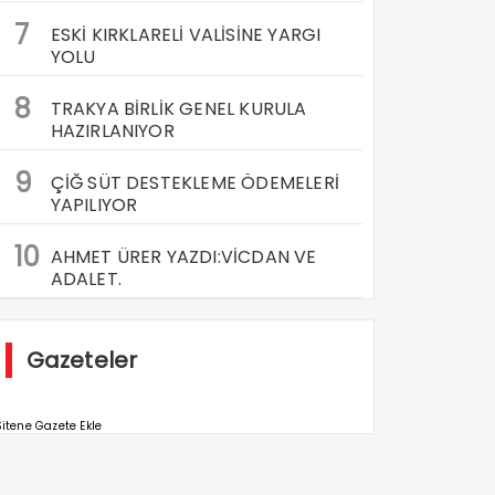
7
ESKİ KIRKLARELİ VALİSİNE YARGI
YOLU
8
TRAKYA BİRLİK GENEL KURULA
HAZIRLANIYOR
9
ÇİĞ SÜT DESTEKLEME ÖDEMELERİ
YAPILIYOR
10
AHMET ÜRER YAZDI:VİCDAN VE
ADALET.
Gazeteler
itene Gazete Ekle