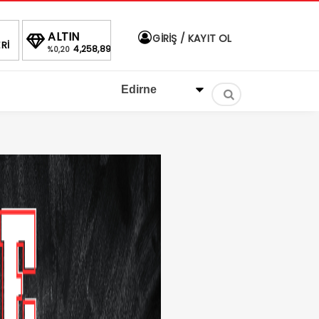
DOLAR
EURO
ALTIN
B
GİRİŞ / KAYIT OL
Rİ
30,07
40,0479
46,9674
4,258,89
%
%
%0,20
1.