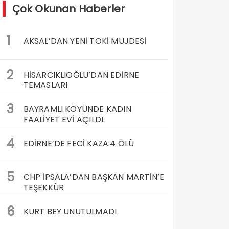
Çok Okunan Haberler
1
AKSAL’DAN YENİ TOKİ MÜJDESİ
2
HİSARCIKLIOĞLU’DAN EDİRNE
TEMASLARI
3
BAYRAMLI KÖYÜNDE KADIN
FAALİYET EVİ AÇILDI.
4
EDİRNE’DE FECİ KAZA:4 ÖLÜ
5
CHP İPSALA’DAN BAŞKAN MARTİN’E
TEŞEKKÜR
6
KURT BEY UNUTULMADI