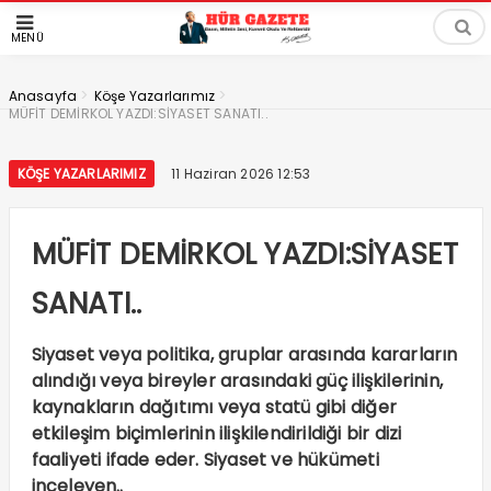
MENÜ
>
>
Anasayfa
Köşe Yazarlarımız
MÜFİT DEMİRKOL YAZDI:SİYASET SANATI..
KÖŞE YAZARLARIMIZ
11 Haziran 2026 12:53
MÜFİT DEMİRKOL YAZDI:SİYASET
SANATI..
Siyaset veya politika, gruplar arasında kararların
alındığı veya bireyler arasındaki güç ilişkilerinin,
kaynakların dağıtımı veya statü gibi diğer
etkileşim biçimlerinin ilişkilendirildiği bir dizi
faaliyeti ifade eder. Siyaset ve hükümeti
inceleyen..