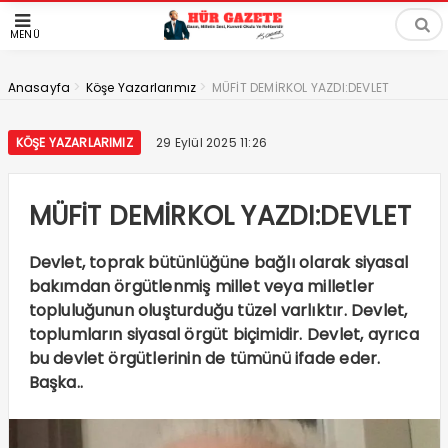
MENÜ
>
>
Anasayfa
Köşe Yazarlarımız
MÜFİT DEMİRKOL YAZDI:DEVLET
KÖŞE YAZARLARIMIZ
29 Eylül 2025 11:26
MÜFİT DEMİRKOL YAZDI:DEVLET
Devlet, toprak bütünlüğüne bağlı olarak siyasal
bakımdan örgütlenmiş millet veya milletler
topluluğunun oluşturduğu tüzel varlıktır. Devlet,
toplumların siyasal örgüt biçimidir. Devlet, ayrıca
bu devlet örgütlerinin de tümünü ifade eder.
Başka..