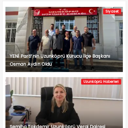
Siyaset
YENİ Parti’nin Uzunköprü Kurucu İlçe Başkanı
Osman Aydın Oldu
Uzunköprü Haberleri
Semiha Tokdemir Uzunköprü Vergi Dairesi